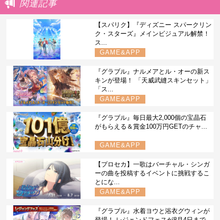
関連記事
【スパリク】『ディズニー スパークリン
ク・スターズ』メインビジュアル解禁！
ス...
GAME&APP
『グラブル』ナルメアとル・オーの新ス
キンが登場！ 「天威武縫スキンセット」
「ス...
GAME&APP
『グラブル』毎日最大2,000個の宝晶石
がもらえる＆賞金100万円GETのチャ...
GAME&APP
【プロセカ】一歌はバーチャル・シンガ
ーの曲を投稿するイベントに挑戦するこ
とにな...
GAME&APP
『グラブル』水着ヨウと浴衣グウィンが
登場！ レジェンドフェスが8月4日まで