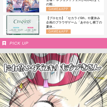
の期...
GAME&APP
【プロセカ】「セカライ6th」や夏休み
企画のブラウザゲーム「あやかし横丁の
夏休...
GAME&APP
PICK UP