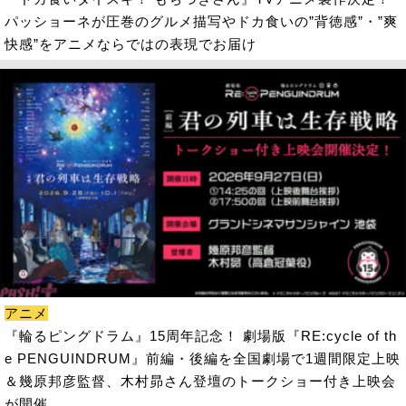
パッショーネが圧巻のグルメ描写やドカ食いの”背徳感”・”爽
快感”をアニメならではの表現でお届け
アニメ
『輪るピングドラム』15周年記念！ 劇場版『RE:cycle of th
e PENGUINDRUM』前編・後編を全国劇場で1週間限定上映
＆幾原邦彦監督、木村昴さん登壇のトークショー付き上映会
が開催