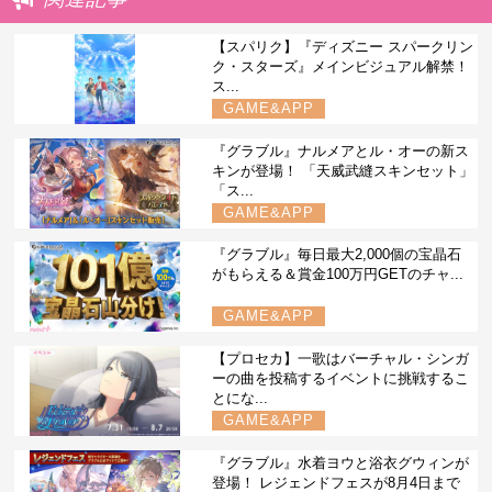
【スパリク】『ディズニー スパークリン
ク・スターズ』メインビジュアル解禁！
ス...
GAME&APP
『グラブル』ナルメアとル・オーの新ス
キンが登場！ 「天威武縫スキンセット」
「ス...
GAME&APP
『グラブル』毎日最大2,000個の宝晶石
がもらえる＆賞金100万円GETのチャ...
GAME&APP
【プロセカ】一歌はバーチャル・シンガ
ーの曲を投稿するイベントに挑戦するこ
とにな...
GAME&APP
『グラブル』水着ヨウと浴衣グウィンが
登場！ レジェンドフェスが8月4日まで