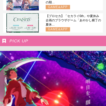
の期...
GAME&APP
【プロセカ】「セカライ6th」や夏休み
企画のブラウザゲーム「あやかし横丁の
夏休...
GAME&APP
PICK UP