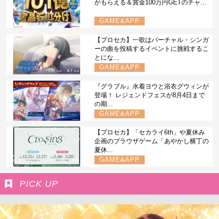
がもらえる＆賞金100万円GETのチャ...
GAME&APP
【プロセカ】一歌はバーチャル・シンガ
ーの曲を投稿するイベントに挑戦するこ
とにな...
GAME&APP
『グラブル』水着ヨウと浴衣グウィンが
登場！ レジェンドフェスが8月4日まで
の期...
GAME&APP
【プロセカ】「セカライ6th」や夏休み
企画のブラウザゲーム「あやかし横丁の
夏休...
GAME&APP
PICK UP