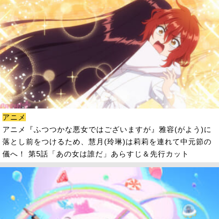
アニメ
アニメ『ふつつかな悪女ではございますが』雅容(がよう)に
落とし前をつけるため、慧月(玲琳)は莉莉を連れて中元節の
儀へ！ 第5話「あの女は誰だ」あらすじ＆先行カット