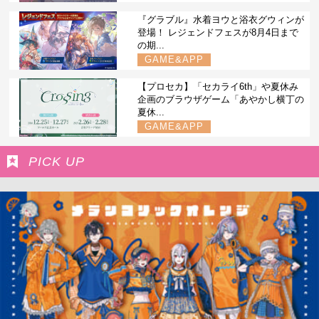
『グラブル』水着ヨウと浴衣グウィンが
登場！ レジェンドフェスが8月4日まで
の期...
GAME&APP
【プロセカ】「セカライ6th」や夏休み
企画のブラウザゲーム「あやかし横丁の
夏休...
GAME&APP
PICK UP