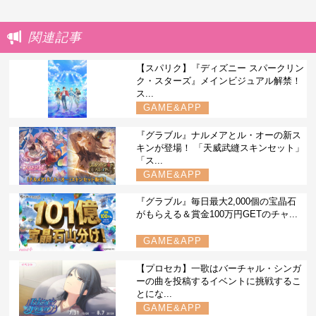
関連記事
【スパリク】『ディズニー スパークリン
ク・スターズ』メインビジュアル解禁！
ス...
GAME&APP
『グラブル』ナルメアとル・オーの新ス
キンが登場！ 「天威武縫スキンセット」
「ス...
GAME&APP
『グラブル』毎日最大2,000個の宝晶石
がもらえる＆賞金100万円GETのチャ...
GAME&APP
【プロセカ】一歌はバーチャル・シンガ
ーの曲を投稿するイベントに挑戦するこ
とにな...
GAME&APP