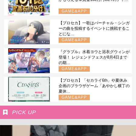
GAME&APP
【プロセカ】一歌はバーチャル・シンガ
ーの曲を投稿するイベントに挑戦するこ
とにな...
GAME&APP
『グラブル』水着ヨウと浴衣グウィンが
登場！ レジェンドフェスが8月4日まで
の期...
GAME&APP
【プロセカ】「セカライ6th」や夏休み
企画のブラウザゲーム「あやかし横丁の
夏休...
GAME&APP
PICK UP