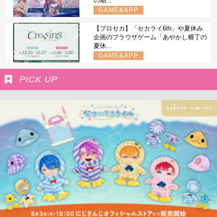
の期...
GAME&APP
【プロセカ】「セカライ6th」や夏休み
企画のブラウザゲーム「あやかし横丁の
夏休...
GAME&APP
PICK UP