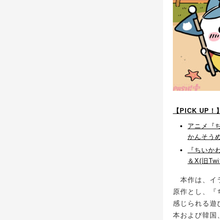
【PICK U
アニメ『
かんそう
『ちいか
＆X(旧Twi
本作は、イラス
原作とし、『
感じられる遊
本および韓国