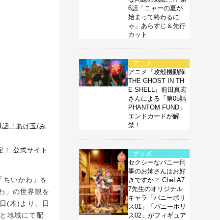
6話「ニャーの夏が
始まって終わるに
ゃ」あらすじ＆先行
カット
アニメ
アニメ『攻殻機動隊
THE GHOST IN TH
E SHELL』前田真宏
さんによる「第05話
PHANTOM FUND」
エンドカードが解
禁！
1話「あげ玉/み
定！ 公式サイト
グッズ
セクシーなバニー刑
事のお姉さんはお好
画「ちいかわ」を
きですか？ CheLA7
7先生のオリジナル
わ」の世界観を
キャラ「バニーポリ
日(木)より、日
ス01」「バニーポリ
国と地域にて配
ス02」がフィギュア