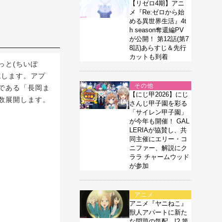
【リゼロ4期】アニ
メ『Re:ゼロから始
める異世界生活』4t
h season奪還編PV
が公開！ 第12話(第7
8話)あらすじ＆先行
カットも到着
っと(ちいぽ
施します。アプ
その他
である「長岡ま
【にじ甲2026】にじ
数展開します。
さんじ甲子園を彩る
「サイレン甲子園」
が今年も開催！ GAL
LERIAが協賛し、共
同主催にエリー・コ
ニファー、解説にク
ララ チャームウッド
が参加
アニメ
アニメ『ヤニねこ』
獣人アパートに新た
な問題の気配…!? 第