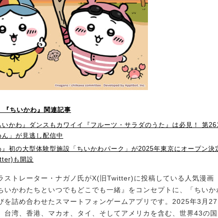
P！】『ちいかわ』関連記事
ちいかわ』ダンスもカワイイ『フルーツ・サラダのうた』は必見！ 第26
めん」が見逃し配信中
わ』初の大型体験型施設「ちいかわパーク」が2025年東京にオープン決
tter)も開設
トレーター・ナガノ氏がX(旧Twitter)に投稿している人気漫
ちいかわたちといつでもどこでも一緒』をコンセプトに、「ちいか
びを詰め合わせたスマートフォンゲームアプリです。2025年3月27
、台湾、香港、マカオ、タイ、そしてアメリカを含む、世界43の