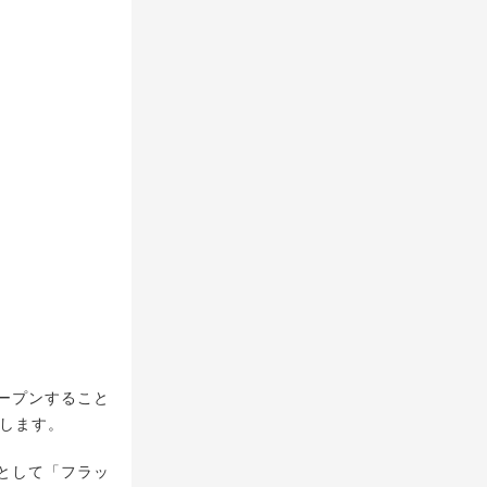
オープンすること
催します。
として「フラッ