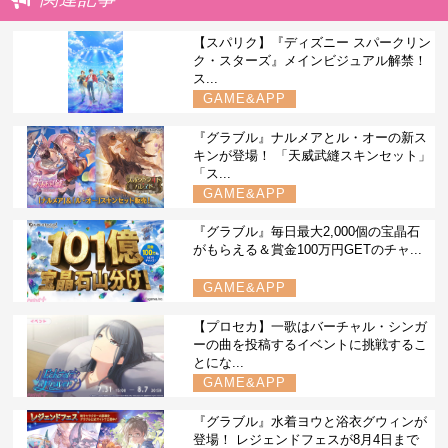
【スパリク】『ディズニー スパークリン
ク・スターズ』メインビジュアル解禁！
ス...
GAME&APP
『グラブル』ナルメアとル・オーの新ス
キンが登場！ 「天威武縫スキンセット」
「ス...
GAME&APP
『グラブル』毎日最大2,000個の宝晶石
がもらえる＆賞金100万円GETのチャ...
GAME&APP
【プロセカ】一歌はバーチャル・シンガ
ーの曲を投稿するイベントに挑戦するこ
とにな...
GAME&APP
『グラブル』水着ヨウと浴衣グウィンが
登場！ レジェンドフェスが8月4日まで