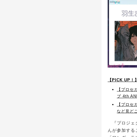
【PICK UP
【プロセ
ブ 4th A
【プロセ
など見どこ
『プロジェク
んが参加する