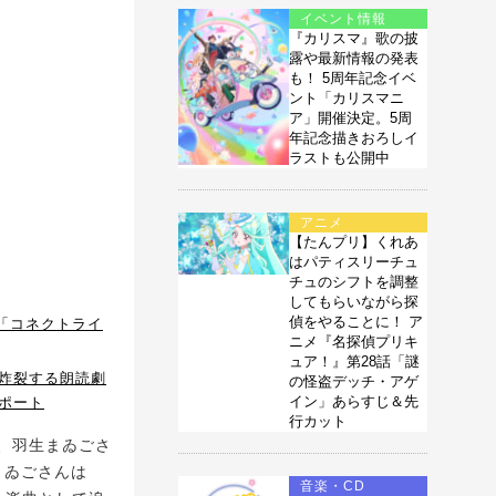
イベント情報
『カリスマ』歌の披
露や最新情報の発表
も！ 5周年記念イベ
ント「カリスマニ
ア」開催決定。5周
年記念描きおろしイ
ラストも公開中
アニメ
【たんプリ】くれあ
はパティスリーチュ
チュのシフトを調整
してもらいながら探
偵をやることに！ ア
「コネクトライ
ニメ『名探偵プリキ
ュア！』第28話「謎
炸裂する朗読劇
の怪盗デッチ・アゲ
イン」あらすじ＆先
レポート
行カット
、羽生まゐごさ
まゐごさんは
音楽・CD