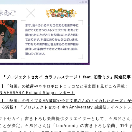
！】『プロジェクトセカイ カラフルステージ！ feat. 初音ミク』関連記事
カ】『熱風』の披露やネネロボにトロッコなど演出面も見どころ満載！ 
NNIVERSARY Brilliant Stage」レポート
カ】『熱風』のライブ＆MV披露や今井文也さんの「イカしたポーズ」が
ろ満載！ 「プロジェクトセカイ 4th Anniversary 感謝祭」イベント
トセカイ』書き下ろし楽曲提供クリエイターとして、石風呂さん
ことが決定。石風呂さんは「Leo/need」の書き下ろし楽曲、羽生