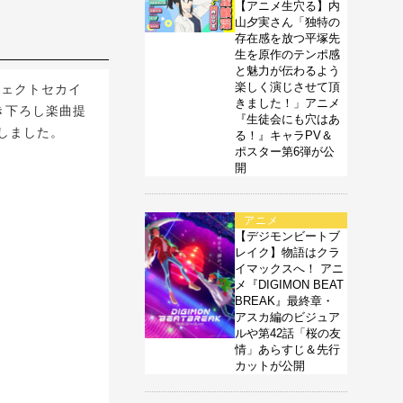
【アニメ生穴る】内
山夕実さん「独特の
存在感を放つ平塚先
生を原作のテンポ感
と魅力が伝わるよう
楽しく演じさせて頂
ロジェクトセカイ
きました！」アニメ
書き下ろし楽曲提
『生徒会にも穴はあ
しました。
る！』キャラPV＆
ポスター第6弾が公
開
アニメ
【デジモンビートブ
レイク】物語はクラ
イマックスへ！ アニ
メ『DIGIMON BEAT
BREAK』最終章・
アスカ編のビジュア
ルや第42話「桜の友
情」あらすじ＆先行
カットが公開