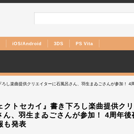
iOS/Android
3DS
PS Vita
下ろし楽曲提供クリエイターに石風呂さん、羽生まゐごさんが参加！ 4
ェクトセカイ』書き下ろし楽曲提供ク
さん、羽生まゐごさんが参加！ 4周年後
報も発表