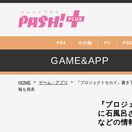
PS4
その他
PC
PS5
GAME&APP
>
>
HOME
ゲーム・アプリ
『プロジェクトセカイ』書き
報も発表
『プロジ
に石風呂
などの情