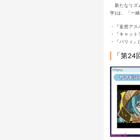
新たなリズム
学)は、「一
・『妄想アスパ
・『キャット
・『パリィ』(
「第2