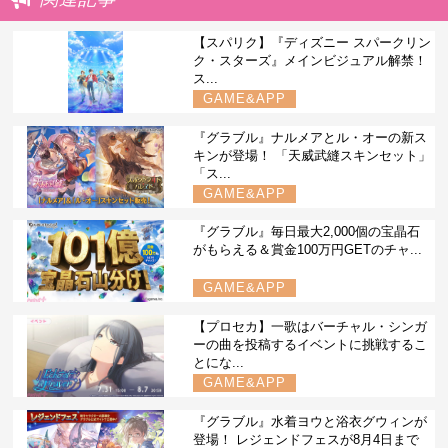
【スパリク】『ディズニー スパークリン
ク・スターズ』メインビジュアル解禁！
ス...
GAME&APP
『グラブル』ナルメアとル・オーの新ス
キンが登場！ 「天威武縫スキンセット」
「ス...
GAME&APP
『グラブル』毎日最大2,000個の宝晶石
がもらえる＆賞金100万円GETのチャ...
GAME&APP
【プロセカ】一歌はバーチャル・シンガ
ーの曲を投稿するイベントに挑戦するこ
とにな...
GAME&APP
『グラブル』水着ヨウと浴衣グウィンが
登場！ レジェンドフェスが8月4日まで