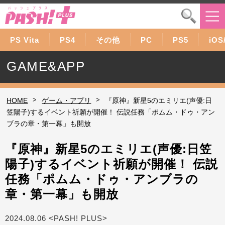
PS Vita
PS4
その他
PC
PS5
iOS
GAME&APP
>
>
HOME
ゲーム・アプリ
『原神』新星5のエミリエ(声優:日
笠陽子)するイベント祈願が開催！ 伝説任務「ポムム・ドゥ・アン
ブラの章・第一幕」も開放
『原神』新星5のエミリエ(声優:日笠
陽子)するイベント祈願が開催！ 伝説
任務「ポムム・ドゥ・アンブラの
章・第一幕」も開放
2024.08.06 <PASH! PLUS>