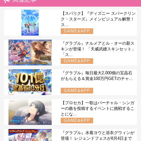
【スパリク】『ディズニー スパークリン
ク・スターズ』メインビジュアル解禁！
ス...
GAME&APP
『グラブル』ナルメアとル・オーの新ス
キンが登場！ 「天威武縫スキンセット」
「ス...
GAME&APP
『グラブル』毎日最大2,000個の宝晶石
がもらえる＆賞金100万円GETのチャ...
GAME&APP
【プロセカ】一歌はバーチャル・シンガ
ーの曲を投稿するイベントに挑戦するこ
とにな...
GAME&APP
『グラブル』水着ヨウと浴衣グウィンが
登場！ レジェンドフェスが8月4日まで