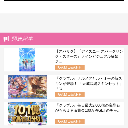
関連記事
【スパリク】『ディズニー スパークリン
ク・スターズ』メインビジュアル解禁！
ス...
GAME&APP
『グラブル』ナルメアとル・オーの新ス
キンが登場！ 「天威武縫スキンセット」
「ス...
GAME&APP
『グラブル』毎日最大2,000個の宝晶石
がもらえる＆賞金100万円GETのチャ...
GAME&APP