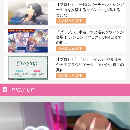
【プロセカ】一歌はバーチャル・シンガ
ーの曲を投稿するイベントに挑戦するこ
とにな...
GAME&APP
『グラブル』水着ヨウと浴衣グウィンが
登場！ レジェンドフェスが8月4日まで
の期...
GAME&APP
【プロセカ】「セカライ6th」や夏休み
企画のブラウザゲーム「あやかし横丁の
夏休...
GAME&APP
PICK UP