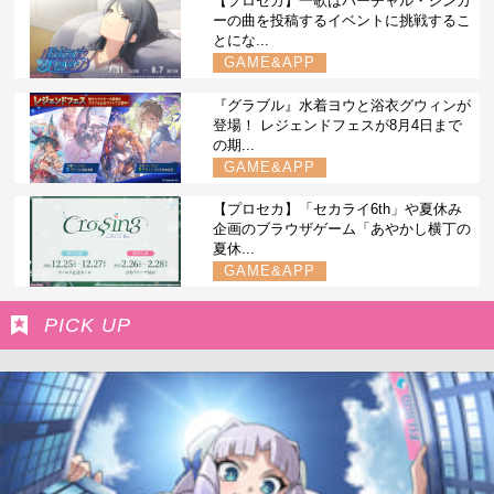
【プロセカ】一歌はバーチャル・シンガ
ーの曲を投稿するイベントに挑戦するこ
とにな...
GAME&APP
『グラブル』水着ヨウと浴衣グウィンが
登場！ レジェンドフェスが8月4日まで
の期...
GAME&APP
【プロセカ】「セカライ6th」や夏休み
企画のブラウザゲーム「あやかし横丁の
夏休...
GAME&APP
PICK UP