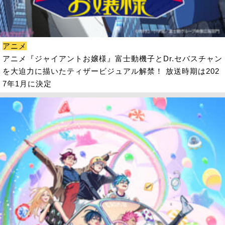
アニメ
アニメ『ジャイアントお嬢様』富士動機子とDr.セバスチャン
を大迫力に描いたティザービジュアル解禁！ 放送時期は202
7年1月に決定