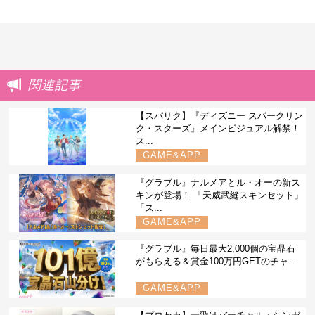
関連記事
【スパリク】『ディズニー スパークリン
ク・スターズ』メインビジュアル解禁！
ス...
GAME&APP
『グラブル』ナルメアとル・オーの新ス
キンが登場！ 「天威武縫スキンセット」
「ス...
GAME&APP
『グラブル』毎日最大2,000個の宝晶石
がもらえる＆賞金100万円GETのチャ...
GAME&APP