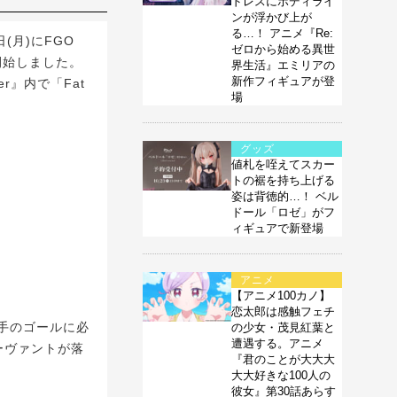
ドレスにボディライ
ンが浮かび上が
る…！ アニメ『Re:
(月)にFGO
ゼロから始める異世
に開始しました。
界生活』エミリアの
新作フィギュアが登
er』内で「Fat
場
グッズ
値札を咥えてスカー
トの裾を持ち上げる
姿は背徳的…！ ベル
ドール「ロゼ」がフ
ィギュアで新登場
アニメ
【アニメ100カノ】
恋太郎は感触フェチ
手のゴールに必
の少女・茂見紅葉と
遭遇する。アニメ
ーヴァントが落
『君のことが大大大
大大好きな100人の
彼女』第30話あらす