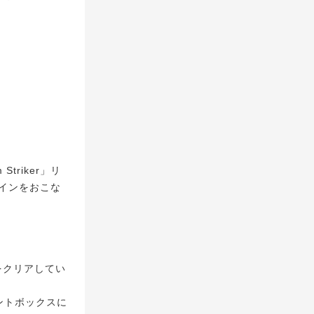
triker」リ
グインをおこな
」をクリアしてい
ゼントボックスに