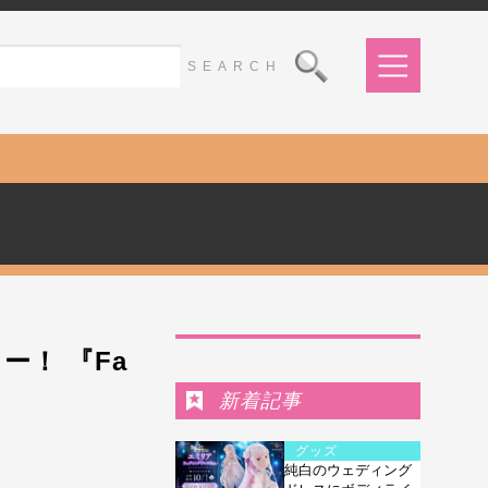
Ranking
！ 『Fa
新着記事
グッズ
純白のウェディング