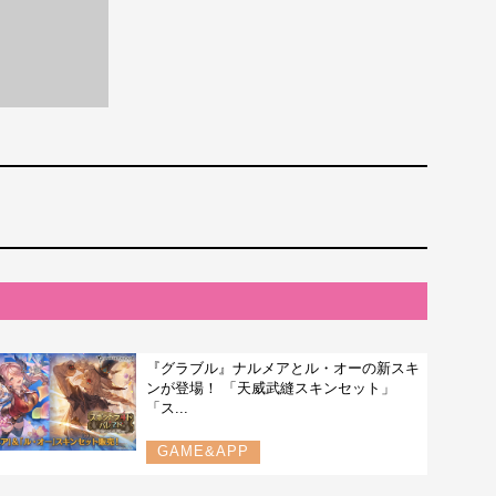
『グラブル』ナルメアとル・オーの新スキ
ンが登場！ 「天威武縫スキンセット」
「ス...
GAME&APP