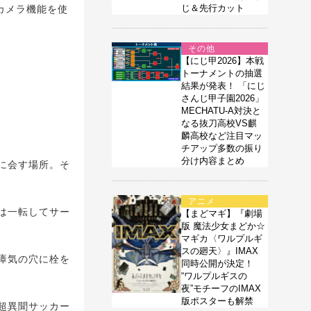
じ＆先行カット
カメラ機能を使
その他
【にじ甲2026】本戦
トーナメントの抽選
結果が発表！ 「にじ
さんじ甲子園2026」
MECHATU-A対決と
なる抜刀高校VS麒
麟高校など注目マッ
チアップ多数の振り
分け内容まとめ
に会す場所。そ
アニメ
は一転してサー
【まどマギ】『劇場
版 魔法少女まどか☆
マギカ〈ワルプルギ
スの廻天〉』IMAX
瘴気の穴に栓を
同時公開が決定！
“ワルプルギスの
夜”モチーフのIMAX
版ポスターも解禁
超異聞サッカー