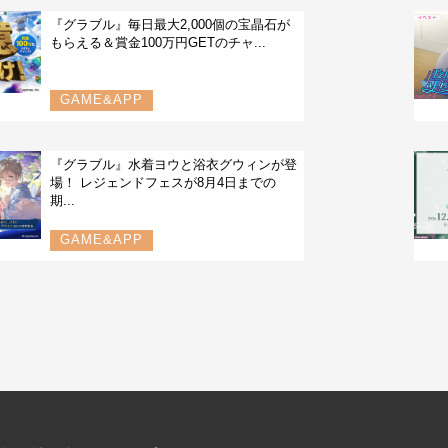
『グラブル』毎日最大2,000個の宝晶石が
もらえる＆賞金100万円GETのチャ...
GAME&APP
『グラブル』水着ヨウと浴衣グウィンが登
場！ レジェンドフェスが8月4日までの
期...
GAME&APP