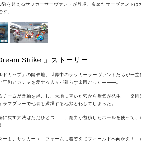
0騎を超えるサッカーサーヴァントが登場。集めたサーヴァントは
です。
/Dream Striker』ストーリー
ドカップ』の開催地、世界中のサッカーサーヴァントたちが一堂
と平和とガチャを愛する人々が暮らす楽園だった―――。
チームが暴動を起こし、大地に空いた穴から瘴気が発生！ 楽園
がラフプレーで他者を蹂躙する地獄と化してしまった。
に戻す方法はただひとつ……。魔力が蓄積したボールを使って、
！
ーよ、サッカーユニフォームに着替えてフィールドへ向かえ！ 