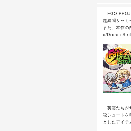
FGO PRO
超異聞サッカー
また、本作の配信
e/Dream 
英霊たちがサ
殺シュートを
としたアイテ