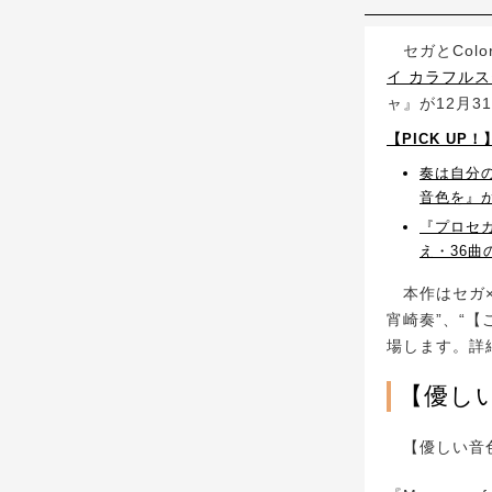
セガとColor
イ カラフルス
ャ』が12月3
【PICK UP
奏は自分
音色を』が
『プロセ
え・36
本作はセガ×C
宵崎奏”、“【
場します。詳
【優し
【優しい音色