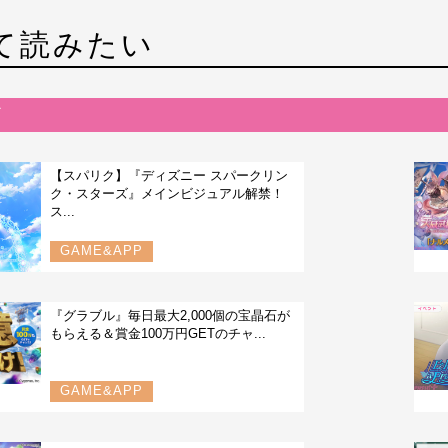
て読みたい
【スパリク】『ディズニー スパークリン
ク・スターズ』メインビジュアル解禁！
ス...
GAME&APP
『グラブル』毎日最大2,000個の宝晶石が
もらえる＆賞金100万円GETのチャ...
GAME&APP