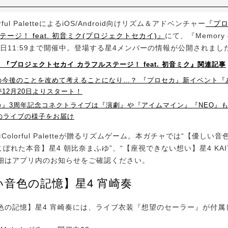
ful PaletteによるiOS/Android向けリズム＆アドベンチャー
『プ
テージ！ feat. 初音ミク(プロジェクトセカイ)』
にて、『Memory o
1日11:59まで開催中。登場する星4メンバーの情報が公開されまし
！】『プロジェクトセカイ カラフルステージ！ feat. 初音ミク』関連記事
の今後のことを改めて考えることになり…？ 『プロセカ』新イベント『
12月20日よりスタート！
カ』3周年記念コネクトライブは『演劇』や『アイムマイン』『NEO』も
曲のライブの様子をお届け
olorful Paletteが贈るリズムゲーム。本ガチャでは“【優しい
こぼれた本音】星4 朝比奈まふゆ”、“【座視できない想い】星4 KAI
細はアプリ内のお知らせをご確認ください。
い音色の記憶】星4 宵崎奏
の記憶】星4 宵崎奏には、ライブ衣装『想望のセーラー』が付属