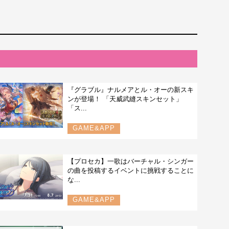
『グラブル』ナルメアとル・オーの新スキ
ンが登場！ 「天威武縫スキンセット」
「ス...
GAME&APP
【プロセカ】一歌はバーチャル・シンガー
の曲を投稿するイベントに挑戦することに
な...
GAME&APP