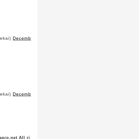
kai)
Decemb
kai)
Decemb
pro.net All ri