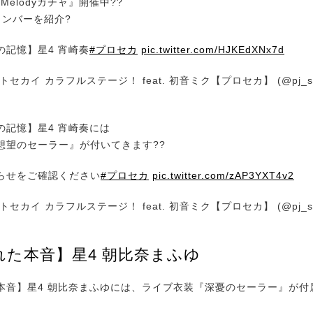
f Melodyガチャ』開催中??
メンバーを紹介?
の記憶】星4 宵崎奏
#プロセカ
pic.twitter.com/HJKEdXNx7d
セカイ カラフルステージ！ feat. 初音ミク【プロセカ】 (@pj_se
の記憶】星4 宵崎奏には
想望のセーラー』が付いてきます??
らせをご確認ください
#プロセカ
pic.twitter.com/zAP3YXT4v2
セカイ カラフルステージ！ feat. 初音ミク【プロセカ】 (@pj_se
れた本音】星4 朝比奈まふゆ
音】星4 朝比奈まふゆには、ライブ衣装『深憂のセーラー』が付