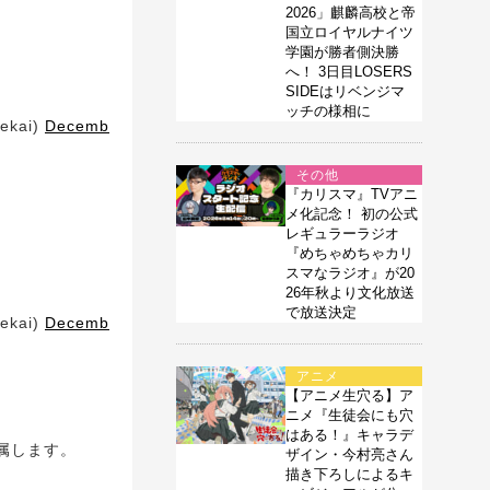
2026」麒麟高校と帝
国立ロイヤルナイツ
学園が勝者側決勝
へ！ 3日目LOSERS
SIDEはリベンジマ
ッチの様相に
kai)
Decemb
その他
『カリスマ』TVアニ
メ化記念！ 初の公式
レギュラーラジオ
『めちゃめちゃカリ
スマなラジオ』が20
26年秋より文化放送
で放送決定
kai)
Decemb
アニメ
【アニメ生穴る】ア
ニメ『生徒会にも穴
はある！』キャラデ
属します。
ザイン・今村亮さん
描き下ろしによるキ