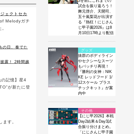
3を前にこれまでの
試合を振り返ろう！
舞元啓介、天開司、
ロジェクトセカ
五十嵐梨花が出演す
f Melodyガチ
る『熱狂！にじさん
じ甲子園2026』は8
た。
月10日17時より配信
あの日、奏でた
グッズ
抜群のボディライン
やセクシーなスーツ
披露！ 2時間越
もバッチリ再現！
『勝利の女神：NIK
KE レッドフード 1/
音色の記憶】星4
12スケール プラス
TO”が新たに登
チックキット』が案
内中
その他
【にじ甲2026】本戦
Day2結果＆Day3試
します。
合振り分けまとめ。
「にじさんじ甲子園