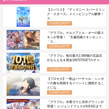
【スパリク】『ディズニー スパークリン
ク・スターズ』メインビジュアル解禁！
ス...
GAME&APP
『グラブル』ナルメアとル・オーの新ス
キンが登場！ 「天威武縫スキンセット」
「ス...
GAME&APP
『グラブル』毎日最大2,000個の宝晶石
がもらえる＆賞金100万円GETのチャ...
GAME&APP
【プロセカ】一歌はバーチャル・シンガ
ーの曲を投稿するイベントに挑戦するこ
とにな...
GAME&APP
『グラブル』水着ヨウと浴衣グウィンが
登場！ レジェンドフェスが8月4日まで