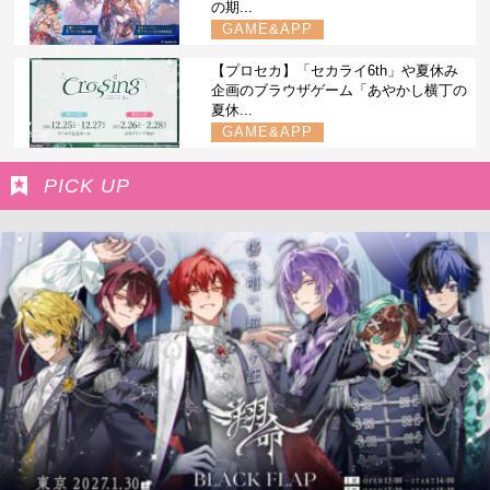
の期...
GAME&APP
【プロセカ】「セカライ6th」や夏休み
企画のブラウザゲーム「あやかし横丁の
夏休...
GAME&APP
PICK UP