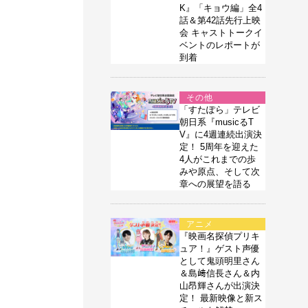
K』「キョウ編」全4
話＆第42話先行上映
会 キャストトークイ
ベントのレポートが
到着
その他
「すたぽら」テレビ
朝日系『musicるT
V』に4週連続出演決
定！ 5周年を迎えた
4人がこれまでの歩
みや原点、そして次
章への展望を語る
アニメ
『映画名探偵プリキ
ュア！』ゲスト声優
として鬼頭明里さん
＆島﨑信長さん＆内
山昂輝さんが出演決
定！ 最新映像と新ス