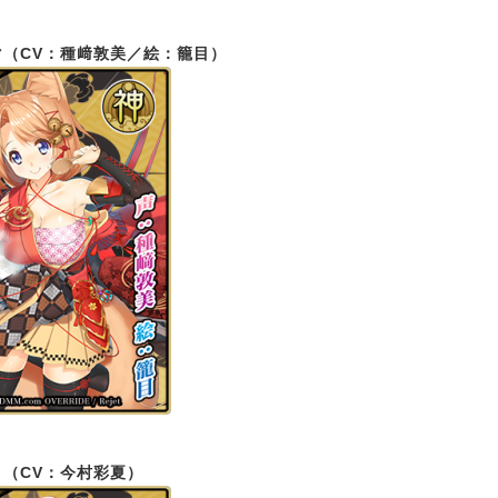
マ（CV：種﨑敦美／絵：籠目）
メ（CV：今村彩夏）