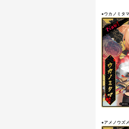
●ウカノミタ
●アメノウズ