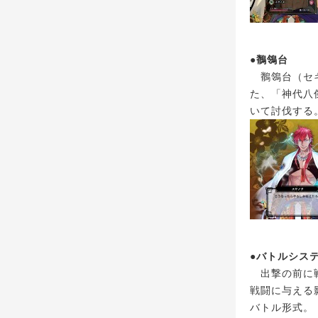
●鶺鴒台
鶺鴒台（セキ
た、「神代八
いて討伐する
●バトルシス
出撃の前に戦
戦闘に与える
バトル形式。