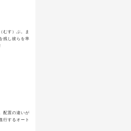
（むす）ぶ。ま
を残し彼らを率
！
。配置の違いが
進行するオート