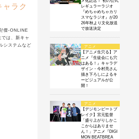
メ化記念！ 初の公式
キャラク
レギュラーラジオ
『めちゃめちゃカリ
スマなラジオ』が20
26年秋より文化放送
で放送決定
-ONLINE
生では、新キャ
ルシステムなど
アニメ
【アニメ生穴る】ア
ニメ『生徒会にも穴
はある！』キャラデ
ザイン・今村亮さん
描き下ろしによるキ
ービジュアルが公
開！
アニメ
【デジモンビートブ
レイク】宮元監督
「盛り上がりしかこ
こからはありませ
ん！」アニメ『DIGI
MON BEATBREA