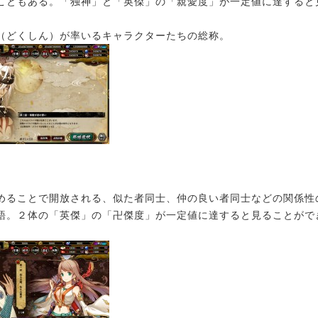
こともある。「独神」と「英傑」の「親愛度」が一定値に達すると
。
（どくしん）が率いるキャラクターたちの総称。
ることで開放される、似た者同士、仲の良い者同士などの関係性
語。２体の「英傑」の「卍傑度」が一定値に達すると見ることがで