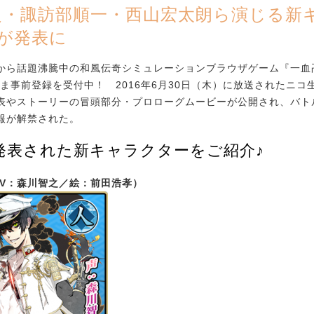
之・諏訪部順一・西山宏太朗ら演じる新
が発表に
ら話題沸騰中の和風伝奇シミュレーションブラウザゲーム『一血卍傑
いま事前登録を受付中！ 2016年6月30日（木）に放送されたニコ
表やストーリーの冒頭部分・プロローグムービーが公開され、バト
報が解禁された。
発表された新キャラクターをご紹介♪
CV：森川智之／絵：前田浩孝）