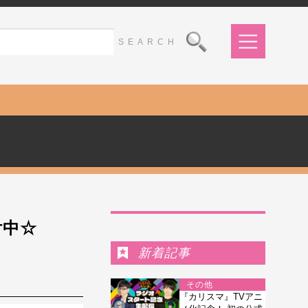
Ranking
付中☆
新着記事
その他
『カリスマ』TVアニ