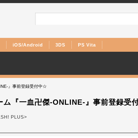
iOS/Android
3DS
PS Vita
INE-』事前登録受付中☆
ム『一血卍傑-ONLINE-』事前登録受
ASH! PLUS>