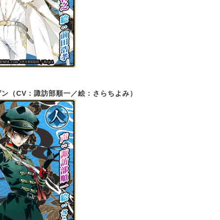
ゲン（CV：諏訪部順一／絵：さらちよみ）