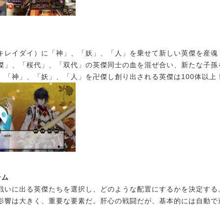
レイダイ）に「神」、「妖」、「人」を乗せて新しい英傑を産魂
傑」、「桜代」、「双代」の英傑同士の血を混ぜ合い、新たな子孫
。「神」、「妖」、「人」を卍傑し創り出される英傑は100体以上
テム
いに出る英傑たちを選択し、どのような配置にするかを決定する
影響は大きく、重要な要素だ。肝心の戦闘だが、基本的には自動で