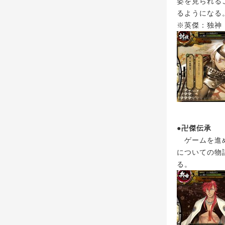
姿を見られる
るようになる
※英傑：独神
●卍傑伝承
ゲームを進め
についての物
る。