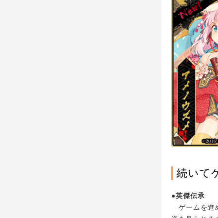
続いて
●英傑伝承
ゲームを進め