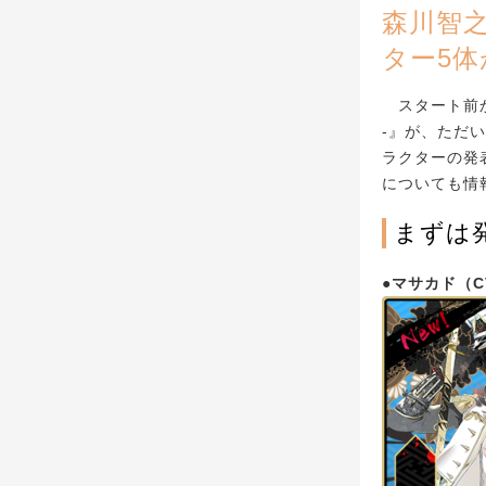
森川智
ター5体
スタート前か
-』が、ただ
ラクターの発
についても情
まずは
●マサカド（