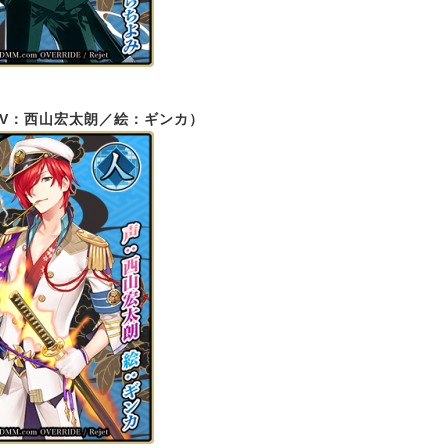
CV：西山宏太朗／絵：ギンカ）