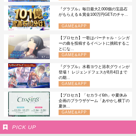
『グラブル』毎日最大2,000個の宝晶石
がもらえる＆賞金100万円GETのチャ...
GAME&APP
【プロセカ】一歌はバーチャル・シンガ
ーの曲を投稿するイベントに挑戦するこ
とにな...
GAME&APP
『グラブル』水着ヨウと浴衣グウィンが
登場！ レジェンドフェスが8月4日まで
の期...
GAME&APP
【プロセカ】「セカライ6th」や夏休み
企画のブラウザゲーム「あやかし横丁の
夏休...
GAME&APP
PICK UP