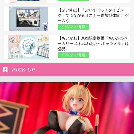
【ぶいすぽ】「ぶいすぽっ！タイピン
グ」でつながるリスナー参加型体験！ ゲ
ームや...
イベント情報
【ちいかわ】京都限定物販「ちいかわベ
ーカリー ふわふわおたべキャラメル」は
必見...
イベント情報
PICK UP