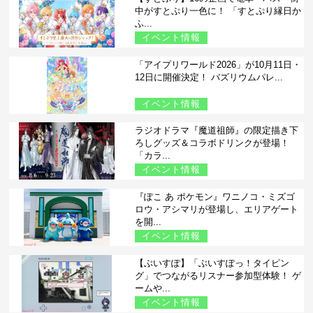
中がすとぷり一色に！ 「すとぷり縁日か
ふ...
イベント情報
「アイプリワールド2026」が10月11日・
12日に開催決定！ バズリウムパレ...
イベント情報
ラジオドラマ『魔道祖師』の限定描き下
ろしグッズ＆コラボドリンクが登場！
「カラ...
イベント情報
『ぽこ あ ポケモン』ワニノコ・ミズゴ
ロウ・アシマリが登場し、エリアゲート
を開...
イベント情報
【ぶいすぽ】「ぶいすぽっ！タイピン
グ」でつながるリスナー参加型体験！ ゲ
ームや...
イベント情報