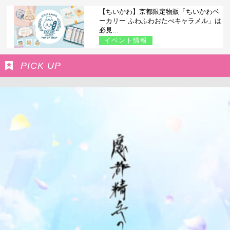
【ちいかわ】京都限定物販「ちいかわベ
ーカリー ふわふわおたべキャラメル」は
必見...
イベント情報
PICK UP