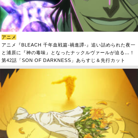
アニメ
アニメ『BLEACH 千年血戦篇-禍進譚-』追い詰められた夜一
と浦原に『神の毒味』となったナックルヴァールが迫る…！
第42話「SON OF DARKNESS」あらすじ＆先行カット