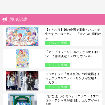
関連記事
【すとぷり】16の企画で電車・バス・街
中がすとぷり一色に！ 「すとぷり縁日か
ふ...
イベント情報
「アイプリワールド2026」が10月11日・
12日に開催決定！ バズリウムパレ...
イベント情報
ラジオドラマ『魔道祖師』の限定描き下
ろしグッズ＆コラボドリンクが登場！
「カラ...
イベント情報
『ぽこ あ ポケモン』ワニノコ・ミズゴ
ロウ・アシマリが登場し、エリアゲート
を開...