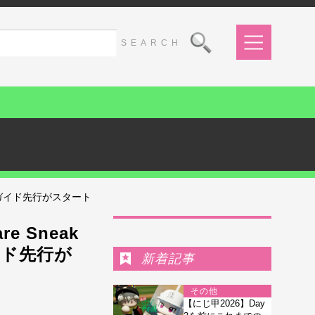
Tプレイガイド先行がスタート
Ranking
 Sneak
イガイド先行が
新着記事
その他
【にじ甲2026】Day