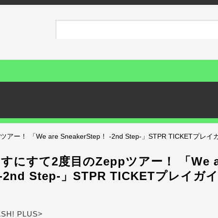
ー！ 「We are SneakerStep！ -2nd Step-」STPR TICKE
すにすて2度目のZeppツアー！ 「We are
！ -2nd Step-」STPR TICKETプレ
ASH! PLUS>