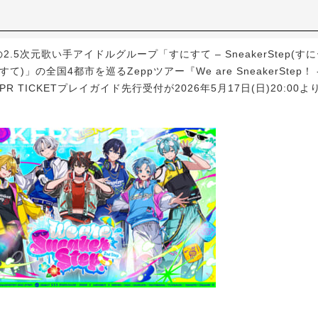
2.5次元歌い手アイドルグループ「すにすて – SneakerStep(
て)」の全国4都市を巡るZeppツアー『We are SneakerStep！ -2
R TICKETプレイガイド先行受付が2026年5月17日(日)20:00