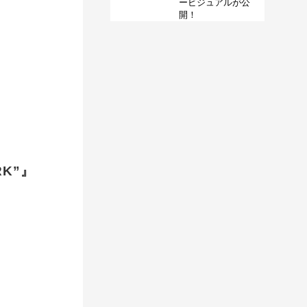
ービジュアルが公
開！
RK”』