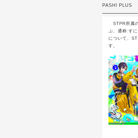
PASH! PLUS
STPR所属の
ぷ、通称:すにす
について、STP
す。