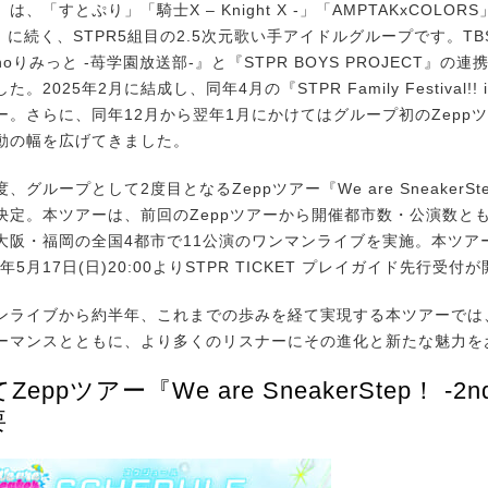
「すとぷり」「騎士X – Knight X -」「AMPTAKxCOLOR
tes -」に続く、STPR5組目の2.5次元歌い手アイドルグループです。
oりみっと -苺学園放送部-』と『STPR BOYS PROJECT』の
。2025年2月に結成し、同年4月の『STPR Family Festival!! 
ー。さらに、同年12月から翌年1月にかけてはグループ初のZepp
動の幅を広げてきました。
ループとして2度目となるZeppツアー『We are SneakerStep！
が決定。本ツアーは、前回のZeppツアーから開催都市数・公演数と
大阪・福岡の全国4都市で11公演のワンマンライブを実施。本ツア
年5月17日(日)20:00よりSTPR TICKET プレイガイド先行受
ライブから約半年、これまでの歩みを経て実現する本ツアーでは
ーマンスとともに、より多くのリスナーにその進化と新たな魅力を
eppツアー『We are SneakerStep！ -2nd
要