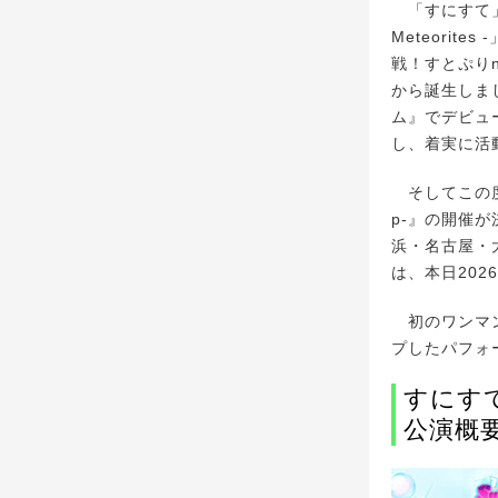
「すにすて」は、
Meteori
戦！すとぷりn
から誕生しました
ム』でデビュ
し、着実に活
そしてこの度、グ
p-』の開催
浜・名古屋・
は、本日2026
初のワンマン
プしたパフォ
すにすてZ
公演概