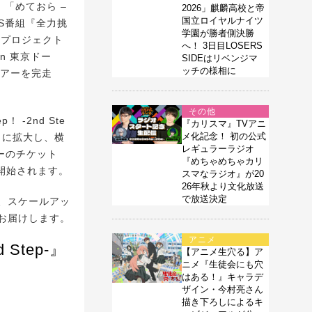
S」「めておら –
2026」麒麟高校と帝
国立ロイヤルナイツ
TBS番組『全力挑
学園が勝者側決勝
連携プロジェクト
へ！ 3日目LOSERS
in 東京ドー
SIDEはリベンジマ
ッチの様相に
ツアーを完走
その他
 -2nd Ste
『カリスマ』TVアニ
メ化記念！ 初の公式
もに拡大し、横
レギュラーラジオ
ーのチケット
『めちゃめちゃカリ
付が開始されます。
スマなラジオ』が20
26年秋より文化放送
で放送決定
、スケールアッ
お届けします。
アニメ
 Step-』
【アニメ生穴る】ア
ニメ『生徒会にも穴
はある！』キャラデ
ザイン・今村亮さん
描き下ろしによるキ