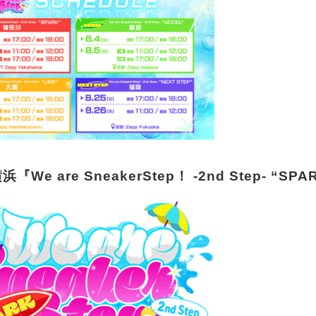
We are SneakerStep！ -2nd Step- “SPA