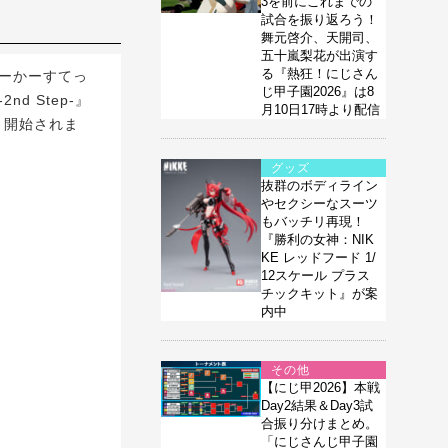
3を前にこれまでの
試合を振り返ろう！
舞元啓介、天開司、
五十嵐梨花が出演す
る『熱狂！にじさん
すにーかーすてっ
じ甲子園2026』は8
nd Step-』
月10日17時より配信
より開始されま
グッズ
抜群のボディライン
やセクシーなスーツ
もバッチリ再現！
『勝利の女神：NIK
KE レッドフード 1/
12スケール プラス
チックキット』が案
内中
その他
【にじ甲2026】本戦
Day2結果＆Day3試
合振り分けまとめ。
「にじさんじ甲子園