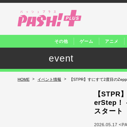
その他
ゲーム
アニメ
event
>
>
HOME
イベント情報
【STPR】すにすて2度目のZeppツア
【STPR】
erStep
スタート
2026.05.17 <P