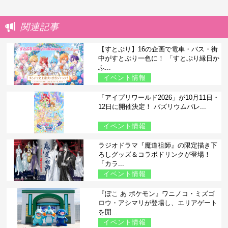
関連記事
【すとぷり】16の企画で電車・バス・街
中がすとぷり一色に！ 「すとぷり縁日か
ふ...
イベント情報
「アイプリワールド2026」が10月11日・
12日に開催決定！ バズリウムパレ...
イベント情報
ラジオドラマ『魔道祖師』の限定描き下
ろしグッズ＆コラボドリンクが登場！
「カラ...
イベント情報
『ぽこ あ ポケモン』ワニノコ・ミズゴ
ロウ・アシマリが登場し、エリアゲート
を開...
イベント情報