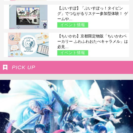
【ぶいすぽ】「ぶいすぽっ！タイピン
グ」でつながるリスナー参加型体験！ ゲ
ームや...
イベント情報
【ちいかわ】京都限定物販「ちいかわベ
ーカリー ふわふわおたべキャラメル」は
必見...
イベント情報
PICK UP