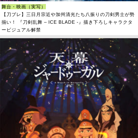
舞台・映画（実写）
【刀ブレ】三日月宗近や加州清光たち八振りの刀剣男士が勢
揃い！ 『刀剣乱舞 – ICE BLADE -』描き下ろしキャラクタ
ービジュアル解禁