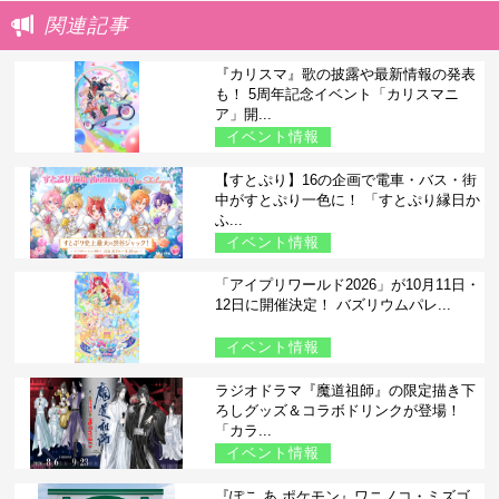
関連記事
『カリスマ』歌の披露や最新情報の発表
も！ 5周年記念イベント「カリスマニ
ア」開...
イベント情報
【すとぷり】16の企画で電車・バス・街
中がすとぷり一色に！ 「すとぷり縁日か
ふ...
イベント情報
「アイプリワールド2026」が10月11日・
12日に開催決定！ バズリウムパレ...
イベント情報
ラジオドラマ『魔道祖師』の限定描き下
ろしグッズ＆コラボドリンクが登場！
「カラ...
イベント情報
『ぽこ あ ポケモン』ワニノコ・ミズゴ