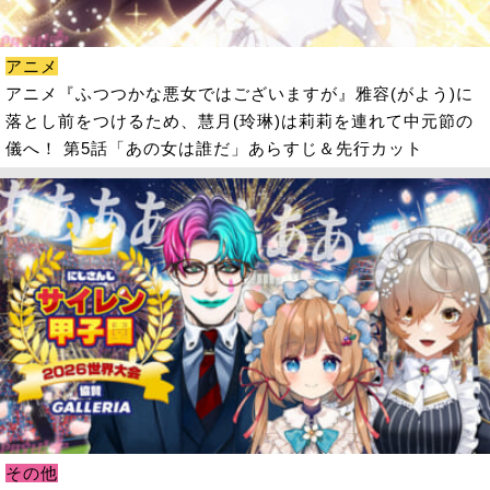
アニメ
アニメ『ふつつかな悪女ではございますが』雅容(がよう)に
落とし前をつけるため、慧月(玲琳)は莉莉を連れて中元節の
儀へ！ 第5話「あの女は誰だ」あらすじ＆先行カット
その他