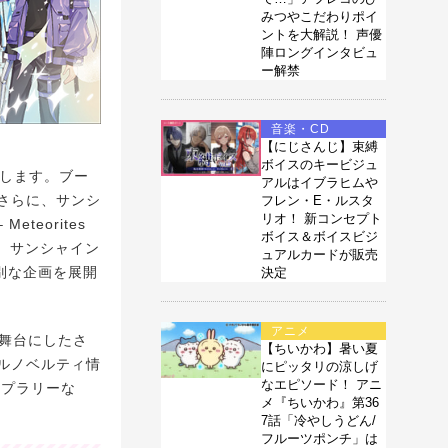
みつやこだわりポイ
ントを大解説！ 声優
陣ロングインタビュ
ー解禁
音楽・CD
【にじさんじ】束縛
ボイスのキービジュ
開します。ブー
アルはイブラヒムや
さらに、サンシ
フレン・E・ルスタ
リオ！ 新コンセプト
teorites
ボイス＆ボイスビジ
せ、サンシャイン
ュアルカードが販売
特別な企画を展開
決定
アニメ
を舞台にしたさ
【ちいかわ】暑い夏
ルノベルティ情
にピッタリの涼しげ
なエピソード！ アニ
ンプラリーな
メ『ちいかわ』第36
7話「冷やしうどん/
フルーツポンチ」は