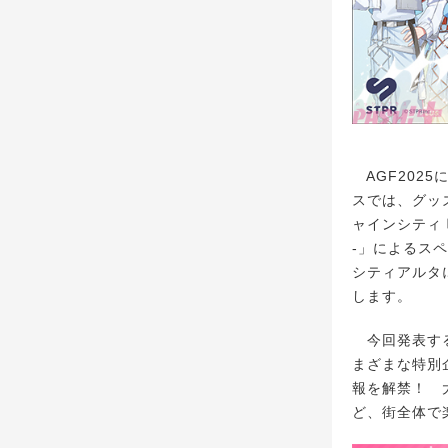
AGF202
スでは、グッ
ャインシティ 噴
-」によるス
シティアルタに
します。
今回発表する
まざまな特別
報を解禁！ 
ど、街全体で