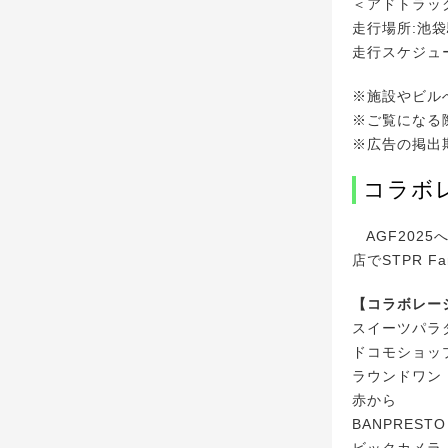
＜アドトラッ
走行場所:池
走行スケジュール
※施設やビル
※ご覧になる
※広告の掲出
コラボ
AGF2025
店でSTPR 
【コラボレー
スイーツパラ
ドコモショッ
ラウンドワン
赤から
BANPRESTO