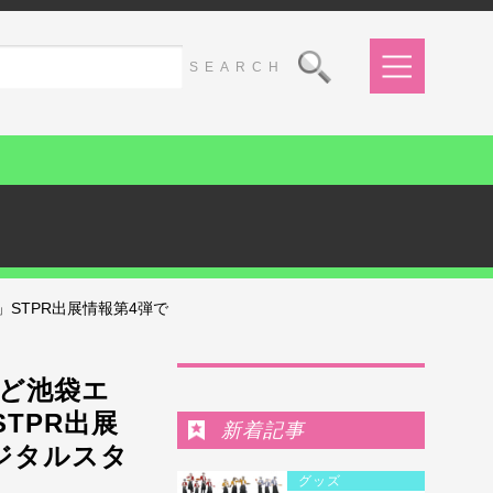
5」STPR出展情報第4弾で
Ranking
など池袋エ
TPR出展
新着記事
ジタルスタ
グッズ