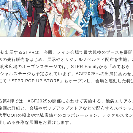
5に初出展するSTPRは、今回、メイン会場で最大規模のブースを展
ズの先行販売をはじめ、展示やオリジナルノベルティ配布を実施。
水広場のオープンステージでは、STPR Familyから「めておら – Me
ペシャルステージも予定されています。AGF2025への出展にあわ
て「STPR POP UP STORE」もオープンし、会場と連動した
第4弾では、AGF2025の開催にあわせて実施する、池袋エリア
企画の詳細と、会場やポップアップストアなどで配布するスペシャ
大型OOHの掲出や地域店舗とのコラボレーション、デジタルスタ
楽しめる多彩な展開をお届けします。