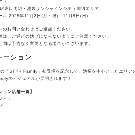
ク＞
袋駅東口周辺・池袋サンシャインシティ周辺エリア
:2025年11月3日(月・祝)～11月9日(日)
へのお問い合わせはご遠慮ください。
際は、ご通行の妨げにならないようにご注意ください。
期間は予告なく変更となる場合がございます。
レーション
への「STPR Family」初登場を記念して、池袋を中心としたエリ
Familyのビジュアルが展開されます！
ション店舗一覧】
ダイス
プ