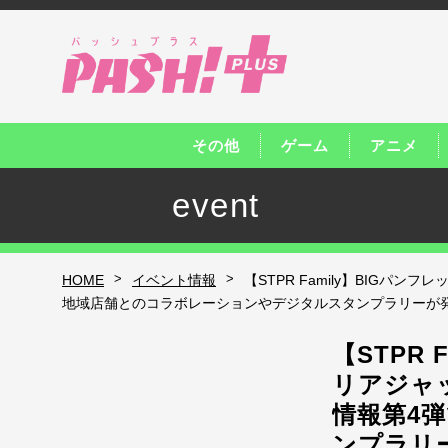
その他
ゲーム
アニメ
event
>
>
HOME
イベント情報
【STPR Family】BIGパ
地域店舗とのコラボレーションやデジタルスタンプラリーが
【STPR
リアジャッ
情報第4
ンプラリ