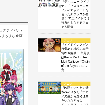
『ディズニー ツイス
テ』「マスターシェ
フ」の新規アートを
使った新グッズが登
場！ アニメイトでは
特典がもらえるフェ
アも開催
フェスティバル2
たさまざまな企画
アニメ
『メイドインアビス
目覚める神秘』本予
告映像解禁！ 主題歌
はKevin Penkin feat.
Mori Calliope『Chain
of the Abyss』に決
定
アニメ
『映画ちいかわ』鈴
木みのりさん「ナガ
ノ先生から選考理由
をいただきまし
て…」アフレコのひ