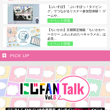
【ぶいすぽ】「ぶいすぽっ！タイピン
グ」でつながるリスナー参加型体験！ ゲ
ームや...
イベント情報
【ちいかわ】京都限定物販「ちいかわベ
ーカリー ふわふわおたべキャラメル」は
必見...
イベント情報
PICK UP