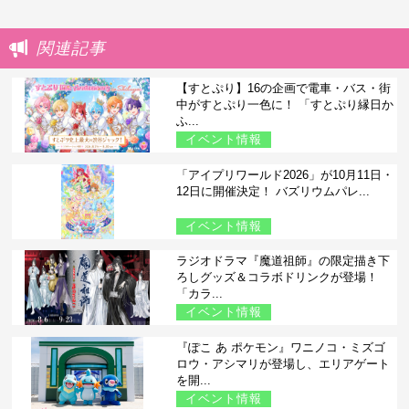
関連記事
【すとぷり】16の企画で電車・バス・街
中がすとぷり一色に！ 「すとぷり縁日か
ふ...
イベント情報
「アイプリワールド2026」が10月11日・
12日に開催決定！ バズリウムパレ...
イベント情報
ラジオドラマ『魔道祖師』の限定描き下
ろしグッズ＆コラボドリンクが登場！
「カラ...
イベント情報
『ぽこ あ ポケモン』ワニノコ・ミズゴ
ロウ・アシマリが登場し、エリアゲート
を開...
イベント情報