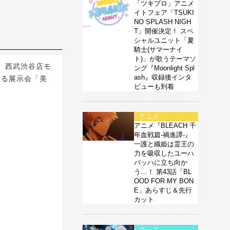
「ツキプロ」アニメ
イトフェア「TSUKI
NO SPLASH NIGH
T」開催決定！ スペ
シャルユニット「夏
騎士(サマーナイ
ト)」が歌うテーマソ
期間、西武渋谷店モ
ング『Moonlight Spl
ash』収録後インタ
返る展示会「美
ビューも到着
アニメ
アニメ『BLEACH 千
年血戦篇-禍進譚-』
一護と織姫は霊王の
力を吸収したユーハ
バッハに立ち向か
う…！ 第43話「BL
OOD FOR MY BON
E」あらすじ＆先行
カット
グッズ