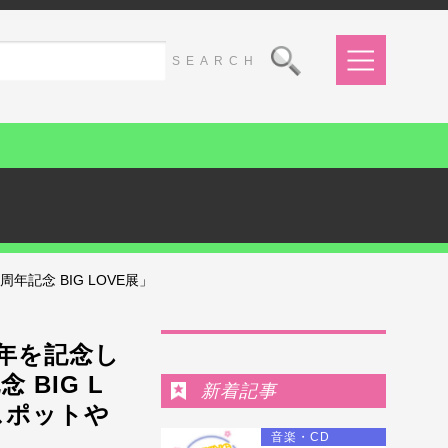
記念 BIG LOVE展」
Ranking
年を記念し
BIG L
新着記事
スポットや
音楽・CD
る