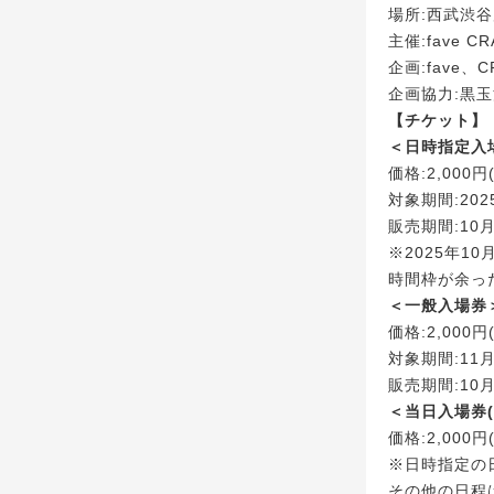
場所:西武渋
主催:fave CR
企画:fave、C
企画協力:黒
【チケット】
＜日時指定入場
価格:2,000円
対象期間:202
販売期間:10月2
※2025年1
時間枠が余っ
＜一般入場券
価格:2,000円
対象期間:11月
販売期間:10月2
＜当日入場券(
価格:2,000円
※日時指定の
その他の日程