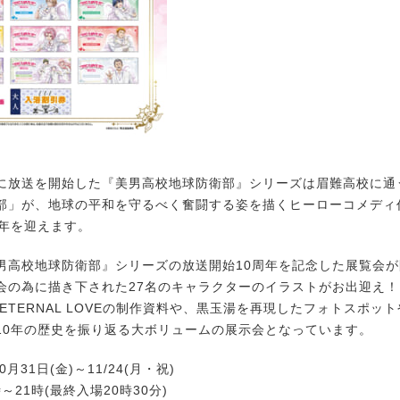
月に放送を開始した『美男高校地球防衛部』シリーズは眉難高校に通
部」が、地球の平和を守るべく奮闘する姿を描くヒーローコメディ
周年を迎えます。
高校地球防衛部』シリーズの放送開始10周年を記念した展覧会
会の為に描き下された27名のキャラクターのイラストがお出迎え！ 
SS、ETERNAL LOVEの制作資料や、黒玉湯を再現したフォトスポッ
10年の歴史を振り返る大ボリュームの展示会となっています。
0月31日(金)～11/24(月・祝)
～21時(最終入場20時30分)