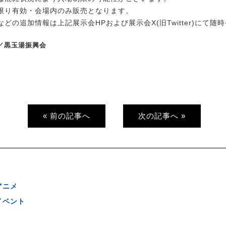
限り有効・会場内のみ販売となります。
どの追加情報は上記展示会HPおよび展示会X(旧Twitter)にて随
り／黒玉湯振興会
« 前の記事へ
次の記事へ »
アニメ
イベント