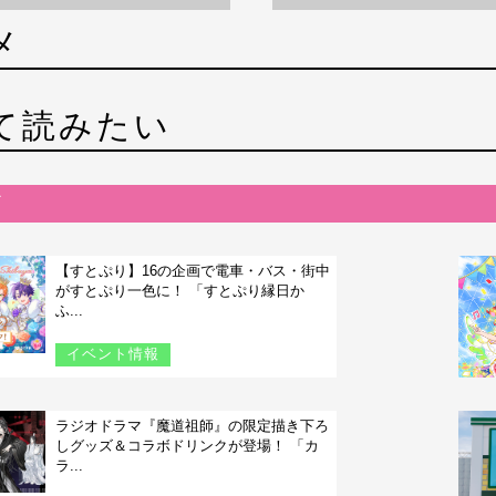
メ
て読みたい
【すとぷり】16の企画で電車・バス・街中
がすとぷり一色に！ 「すとぷり縁日か
ふ...
イベント情報
ラジオドラマ『魔道祖師』の限定描き下ろ
しグッズ＆コラボドリンクが登場！ 「カ
ラ...