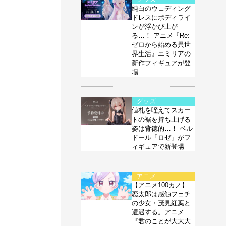
純白のウェディング
ドレスにボディライ
ンが浮かび上が
る…！ アニメ『Re:
ゼロから始める異世
界生活』エミリアの
新作フィギュアが登
場
グッズ
値札を咥えてスカー
トの裾を持ち上げる
姿は背徳的…！ ベル
ドール「ロゼ」がフ
ィギュアで新登場
アニメ
【アニメ100カノ】
恋太郎は感触フェチ
の少女・茂見紅葉と
遭遇する。アニメ
『君のことが大大大