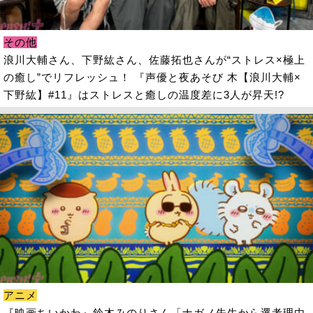
その他
浪川大輔さん、下野紘さん、佐藤拓也さんが“ストレス×極上
の癒し”でリフレッシュ！ 『声優と夜あそび 木【浪川大輔×
下野紘】#11』はストレスと癒しの温度差に3人が昇天!?
アニメ
『映画ちいかわ』鈴木みのりさん「ナガノ先生から選考理由