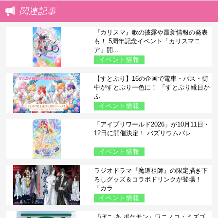
関連記事
『カリスマ』歌の披露や最新情報の発表
も！ 5周年記念イベント「カリスマニ
ア」開...
イベント情報
【すとぷり】16の企画で電車・バス・街
中がすとぷり一色に！ 「すとぷり縁日か
ふ...
イベント情報
「アイプリワールド2026」が10月11日・
12日に開催決定！ バズリウムパレ...
イベント情報
ラジオドラマ『魔道祖師』の限定描き下
ろしグッズ＆コラボドリンクが登場！
「カラ...
イベント情報
『ぽこ あ ポケモン』ワニノコ・ミズゴ