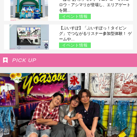
ロウ・アシマリが登場し、エリアゲート
を開...
イベント情報
【ぶいすぽ】「ぶいすぽっ！タイピン
グ」でつながるリスナー参加型体験！ ゲ
ームや...
イベント情報
PICK UP