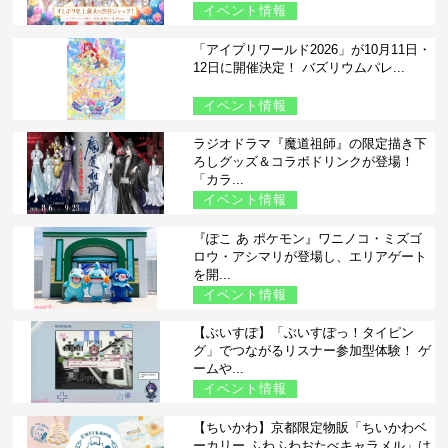
イベント情報
「アイプリワールド2026」が10月11日・
12日に開催決定！ バズリウムパレ...
イベント情報
ラジオドラマ『魔道祖師』の限定描き下
ろしグッズ＆コラボドリンクが登場！
「カラ...
イベント情報
『ぽこ あ ポケモン』ワニノコ・ミズゴ
ロウ・アシマリが登場し、エリアゲート
を開...
イベント情報
【ぶいすぽ】「ぶいすぽっ！タイピン
グ」でつながるリスナー参加型体験！ ゲ
ームや...
イベント情報
【ちいかわ】京都限定物販「ちいかわベ
ーカリー ふわふわおたべキャラメル」は