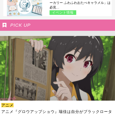
ーカリー ふわふわおたべキャラメル」は
必見...
イベント情報
PICK UP
アニメ
アニメ『グロウアップショウ』瑞佳は自分がブラックロータ