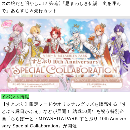
スの娘だと明かし…!? 第6話「忌まわしき伝説、嵐を呼ん
で」あらすじ＆先行カット
イベント情報
【すとぷり】限定フードやオリジナルグッズを販売する「す
とぷり縁日かふぇ」などが展開！ 結成10周年を祝う特別企
画『ららぽーと・MIYASHITA PARK すとぷり 10th Anniver
sary Special Collaboration』が開催