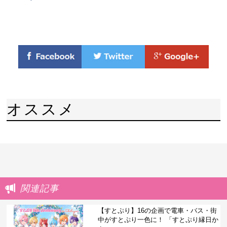
オススメ
関連記事
【すとぷり】16の企画で電車・バス・街
中がすとぷり一色に！ 「すとぷり縁日か