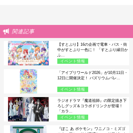
関連記事
【すとぷり】16の企画で電車・バス・街
中がすとぷり一色に！ 「すとぷり縁日か
ふ...
イベント情報
「アイプリワールド2026」が10月11日・
12日に開催決定！ バズリウムパレ...
イベント情報
ラジオドラマ『魔道祖師』の限定描き下
ろしグッズ＆コラボドリンクが登場！
「カラ...
イベント情報
『ぽこ あ ポケモン』ワニノコ・ミズゴ