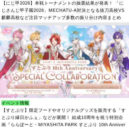
【にじ甲2026】本戦トーナメントの抽選結果が発表！ 「に
じさんじ甲子園2026」MECHATU-A対決となる抜刀高校VS
麒麟高校など注目マッチアップ多数の振り分け内容まとめ
イベント情報
【すとぷり】限定フードやオリジナルグッズを販売する「す
とぷり縁日かふぇ」などが展開！ 結成10周年を祝う特別企
画『ららぽーと・MIYASHITA PARK すとぷり 10th Anniver