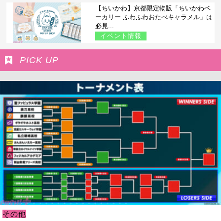
【ちいかわ】京都限定物販「ちいかわベ
ーカリー ふわふわおたべキャラメル」は
必見...
イベント情報
PICK UP
その他