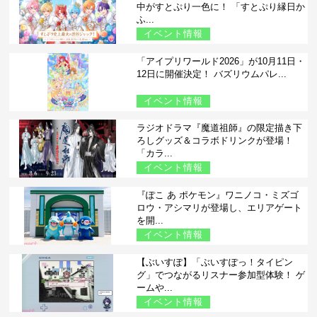
中がすとぷり一色に！ 「すとぷり縁日か
ふ...
イベント情報
「アイプリワールド2026」が10月11日・
12日に開催決定！ バズリウムパレ...
イベント情報
ラジオドラマ『魔道祖師』の限定描き下
ろしグッズ＆コラボドリンクが登場！
「カラ...
イベント情報
『ぽこ あ ポケモン』ワニノコ・ミズゴ
ロウ・アシマリが登場し、エリアゲート
を開...
イベント情報
【ぶいすぽ】「ぶいすぽっ！タイピン
グ」でつながるリスナー参加型体験！ ゲ
ームや...
イベント情報