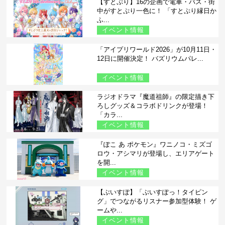
【すとぷり】16の企画で電車・バス・街
中がすとぷり一色に！ 「すとぷり縁日か
ふ...
イベント情報
「アイプリワールド2026」が10月11日・
12日に開催決定！ バズリウムパレ...
イベント情報
ラジオドラマ『魔道祖師』の限定描き下
ろしグッズ＆コラボドリンクが登場！
「カラ...
イベント情報
『ぽこ あ ポケモン』ワニノコ・ミズゴ
ロウ・アシマリが登場し、エリアゲート
を開...
イベント情報
【ぶいすぽ】「ぶいすぽっ！タイピン
グ」でつながるリスナー参加型体験！ ゲ
ームや...
イベント情報