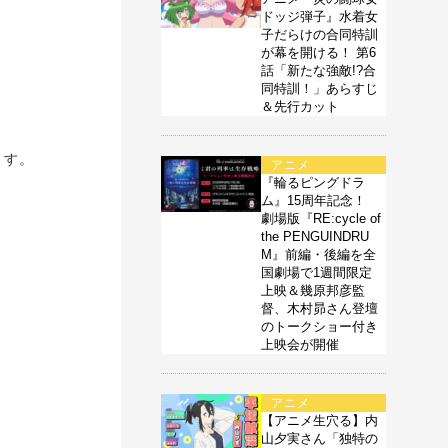
ドッジ弾子』水着女
子だらけの合同特訓
が幕を開ける！ 第6
話「新たな強敵!?合
同特訓！」あらすじ
＆先行カット
ます。
アニメ
『輪るピングドラ
ム』15周年記念！
劇場版『RE:cycle of
the PENGUINDRU
M』前編・後編を全
国劇場で1週間限定
上映＆幾原邦彦監
督、木村昴さん登壇
のトークショー付き
上映会が開催
アニメ
【アニメ生穴る】内
山夕実さん「独特の