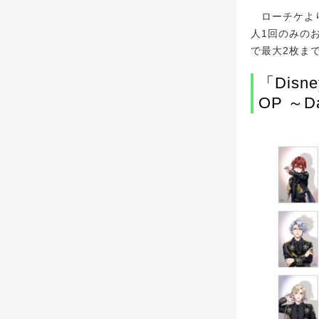
ローチケより
人1回のみの
で最大2枚ま
「Disney
OP ～