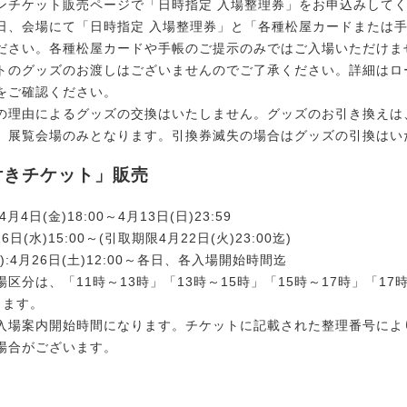
ンチケット販売ページで「日時指定 入場整理券」をお申込みして
日、会場にて「日時指定 入場整理券」と「各種松屋カードまたは
ださい。各種松屋カードや手帳のご提示のみではご入場いただけま
トのグッズのお渡しはございませんのでご了承ください。詳細はロ
をご確認ください。
の理由によるグッズの交換はいたしません。グッズのお引き換えは
、展覧会場のみとなります。引換券滅失の場合はグッズの引換はい
付きチケット」販売
4日(金)18:00～4月13日(日)23:59
6日(水)15:00～(引取期限4月22日(火)23:00迄)
):4月26日(土)12:00～各日、各入場開始時間迄
区分は、「11時～13時」「13時～15時」「15時～17時」「17時
ります。
入場案内開始時間になります。チケットに記載された整理番号によ
場合がございます。