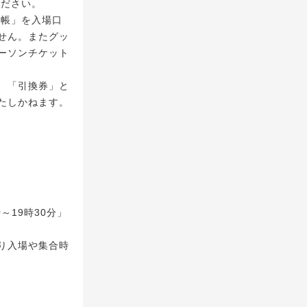
ください。
手帳」を入場口
せん。またグッ
ーソンチケット
、「引換券」と
たしかねます。
～19時30分」
り入場や集合時