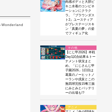
肉感ボディと大胆ビ
キニ水着のコンビネ
ーションにクラク
ラ。『ブラウンダス
ト2』ユースティア
がプレステージスキ
onderland
ン「真夏の夢」の姿
でフィギュア化
その他
【にじ甲2026】本戦
Day1試合結果＆トー
ナメント状況まと
め。「にじさんじ甲
子園2026」1日目は
葛葉のノーヒットノ
ーランや戌亥とこの
無四球完投15奪三振
にみとみとバッテリ
ーの出場も!?
アニメ
アニメ『炎の闘球女