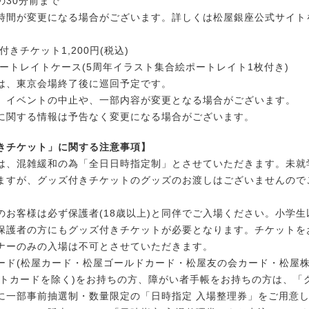
の30分前まで
時間が変更になる場合がございます。詳しくは松屋銀座公式サイト
付きチケット1,200円(税込)
ポートレイトケース(5周年イラスト集合絵ポートレイト1枚付き)
は、東京会場終了後に巡回予定です。
、イベントの中止や、一部内容が変更となる場合がございます。
に関する情報は予告なく変更になる場合がございます。
きチケット」に関する注意事項】
は、混雑緩和の為「全日日時指定制」とさせていただきます。未就
ますが、グッズ付きチケットのグッズのお渡しはございませんので
のお客様は必ず保護者(18歳以上)と同伴でご入場ください。小学
保護者の方にもグッズ付きチケットが必要となります。チケットを
ナーのみの入場は不可とさせていただきます。
ード(松屋カード・松屋ゴールドカード・松屋友の会カード・松屋
ントカードを除く)をお持ちの方、障がい者手帳をお持ちの方は、「
に一部事前抽選制・数量限定の「日時指定 入場整理券」をご用意