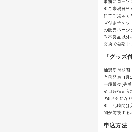
事前にローソ
※ご来場日当
にてご提示く
ズ付きチケッ
の販売ページ
※不良品以外
交換で会期中
「グッズ
抽選受付期間:4月
当落発表:4月1
一般販売(先着
※日時指定入場
の5区分にな
※上記時間は
間が前後する
申込方法