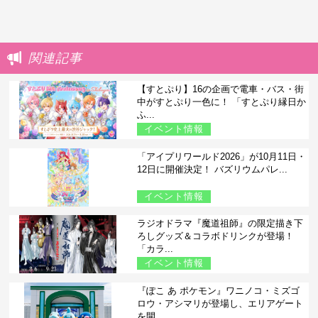
関連記事
【すとぷり】16の企画で電車・バス・街
中がすとぷり一色に！ 「すとぷり縁日か
ふ...
イベント情報
「アイプリワールド2026」が10月11日・
12日に開催決定！ バズリウムパレ...
イベント情報
ラジオドラマ『魔道祖師』の限定描き下
ろしグッズ＆コラボドリンクが登場！
「カラ...
イベント情報
『ぽこ あ ポケモン』ワニノコ・ミズゴ
ロウ・アシマリが登場し、エリアゲート
を開...