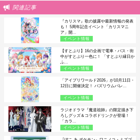
関連記事
『カリスマ』歌の披露や最新情報の発表
も！ 5周年記念イベント「カリスマニ
ア」開...
イベント情報
【すとぷり】16の企画で電車・バス・街
中がすとぷり一色に！ 「すとぷり縁日か
ふ...
イベント情報
「アイプリワールド2026」が10月11日・
12日に開催決定！ バズリウムパレ...
イベント情報
ラジオドラマ『魔道祖師』の限定描き下
ろしグッズ＆コラボドリンクが登場！
「カラ...
イベント情報
『ぽこ あ ポケモン』ワニノコ・ミズゴ