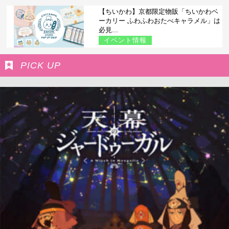
【ちいかわ】京都限定物販「ちいかわベ
ーカリー ふわふわおたべキャラメル」は
必見...
イベント情報
PICK UP