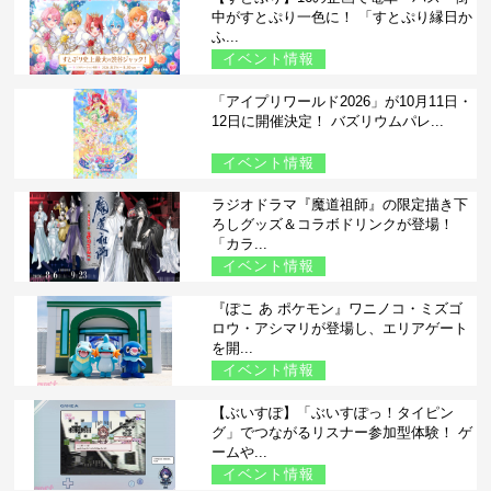
中がすとぷり一色に！ 「すとぷり縁日か
ふ...
イベント情報
「アイプリワールド2026」が10月11日・
12日に開催決定！ バズリウムパレ...
イベント情報
ラジオドラマ『魔道祖師』の限定描き下
ろしグッズ＆コラボドリンクが登場！
「カラ...
イベント情報
『ぽこ あ ポケモン』ワニノコ・ミズゴ
ロウ・アシマリが登場し、エリアゲート
を開...
イベント情報
【ぶいすぽ】「ぶいすぽっ！タイピン
グ」でつながるリスナー参加型体験！ ゲ
ームや...
イベント情報