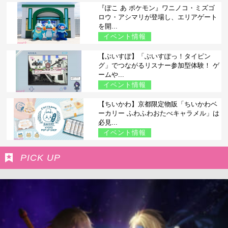
『ぽこ あ ポケモン』ワニノコ・ミズゴ
ロウ・アシマリが登場し、エリアゲート
を開...
イベント情報
【ぶいすぽ】「ぶいすぽっ！タイピン
グ」でつながるリスナー参加型体験！ ゲ
ームや...
イベント情報
【ちいかわ】京都限定物販「ちいかわベ
ーカリー ふわふわおたべキャラメル」は
必見...
イベント情報
PICK UP