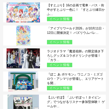
【すとぷり】16の企画で電車・バス・街
中がすとぷり一色に！ 「すとぷり縁日か
ふ...
イベント情報
「アイプリワールド2026」が10月11日・
12日に開催決定！ バズリウムパレ...
イベント情報
ラジオドラマ『魔道祖師』の限定描き下
ろしグッズ＆コラボドリンクが登場！
「カラ...
イベント情報
『ぽこ あ ポケモン』ワニノコ・ミズゴ
ロウ・アシマリが登場し、エリアゲート
を開...
イベント情報
【ぶいすぽ】「ぶいすぽっ！タイピン
グ」でつながるリスナー参加型体験！ ゲ
ームや...