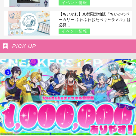
イベント情報
【ちいかわ】京都限定物販「ちいかわベ
ーカリー ふわふわおたべキャラメル」は
必見...
イベント情報
PICK UP