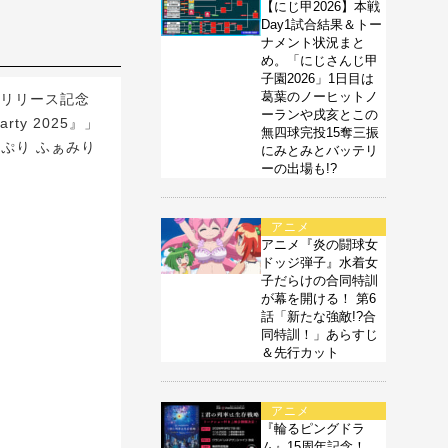
【にじ甲2026】本戦
Day1試合結果＆トー
ナメント状況まと
め。「にじさんじ甲
子園2026」1日目は
葛葉のノーヒットノ
ムリリース記念
ーランや戌亥とこの
rty 2025』」
無四球完投15奪三振
とぷり ふぁみり
にみとみとバッテリ
ーの出場も!?
アニメ
アニメ『炎の闘球女
ドッジ弾子』水着女
子だらけの合同特訓
が幕を開ける！ 第6
話「新たな強敵!?合
同特訓！」あらすじ
＆先行カット
アニメ
『輪るピングドラ
ム』15周年記念！