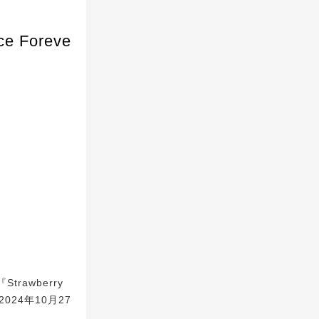
 Foreve
trawberry
024年10月27