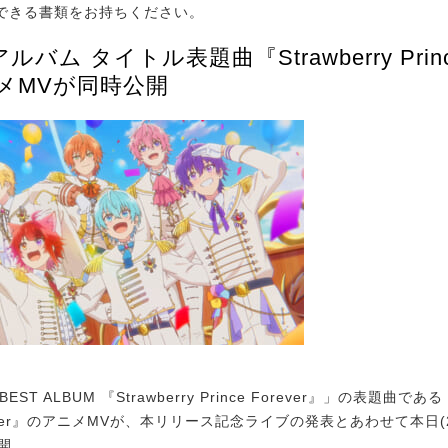
できる書類をお持ちください。
バム タイトル表題曲『Strawberry Prince
メMVが同時公開
T ALBUM 『Strawberry Prince Forever』」の表題曲である『S
orever』のアニメMVが、本リリース記念ライブの発表とあわせて本日(2
公開。