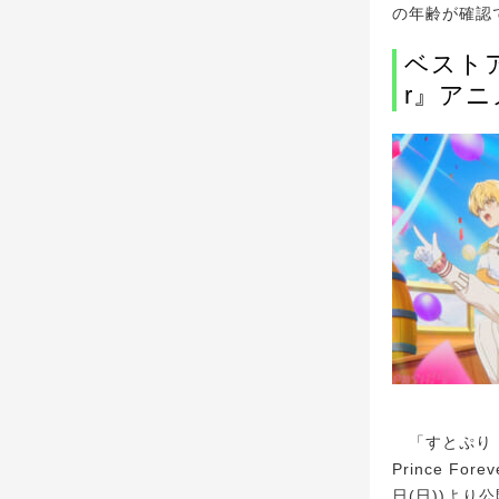
の年齢が確認
ベストアル
r』アニ
「すとぷり BES
Prince F
日(日))より