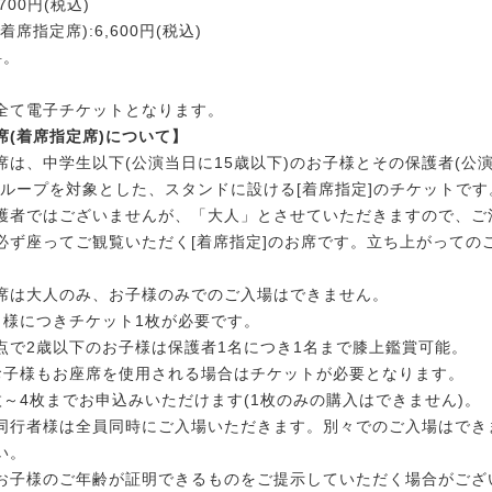
700円(税込)
席指定席):6,600円(税込)
料。
。
全て電子チケットとなります。
席(着席指定席)について】
席は、中学生以下(公演当日に15歳以下)のお子様とその保護者(公演
グループを対象とした、スタンドに設ける[着席指定]のチケットです
護者ではございませんが、「大人」とさせていただきますので、ご
必ず座ってご観覧いただく[着席指定]のお席です。立ち上がっての
席は大人のみ、お子様のみでのご入場はできません。
名様につきチケット1枚が必要です。
点で2歳以下のお子様は保護者1名につき1名まで膝上鑑賞可能。
お子様もお座席を使用される場合はチケットが必要となります。
枚～4枚までお申込みいただけます(1枚のみの購入はできません)。
同行者様は全員同時にご入場いただきます。別々でのご入場はでき
い。
お子様のご年齢が証明できるものをご提示していただく場合がござ