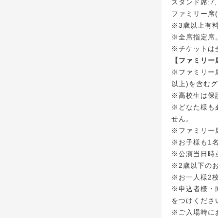
スタンド席:7,
ファミリー席(着
※3歳以上有
※全席指定席
※チケットは
【ファミリー
※ファミリー
以上)を含む
※高校生は保
※どなた様も
せん。
※ファミリー
※お子様も1
※公演当日時
※2歳以下の
※お一人様2
※申込者様・
をつけくださ
※ご入場時に