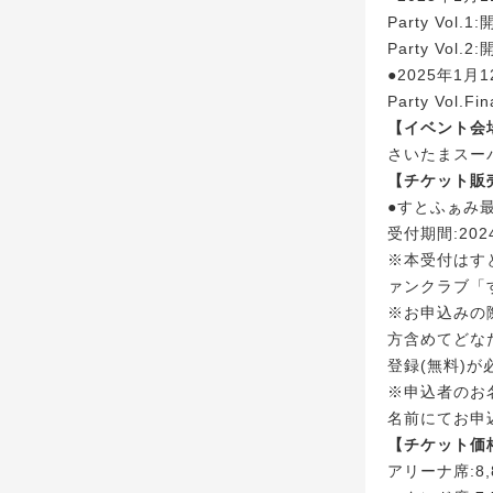
Party Vol.1
Party Vol.2
●2025年1月1
Party Vol.F
【イベント会
さいたまスー
【チケット販
●すとふぁみ最
受付期間:2024
※本受付はす
ァンクラブ「
※お申込みの
方含めてどな
登録(無料)が
※申込者のお
名前にてお申
【チケット価
アリーナ席:8,