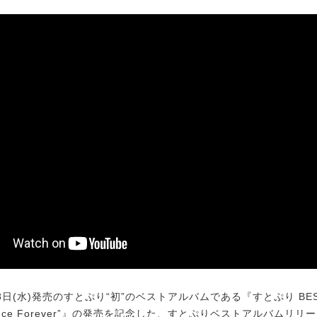
8日(水)発売のすとぷり“初”のベストアルバムである『すとぷり BEST 
 Prince Forever”』の発売を記念した、すとぷりベストアルバムリ