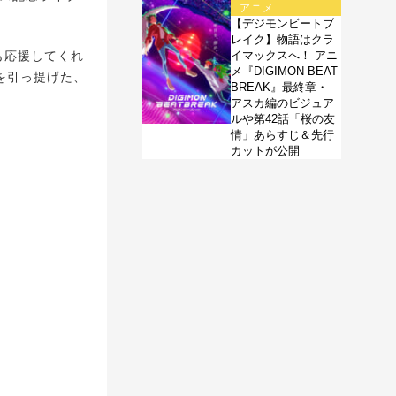
アニメ
【デジモンビートブ
レイク】物語はクラ
も応援してくれ
イマックスへ！ アニ
メ『DIGIMON BEAT
を引っ提げた、
BREAK』最終章・
アスカ編のビジュア
ルや第42話「桜の友
情」あらすじ＆先行
カットが公開