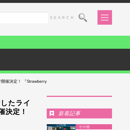
定！ 『Strawberry
Ranking
念したライ
催決定！
新着記事
開
その他