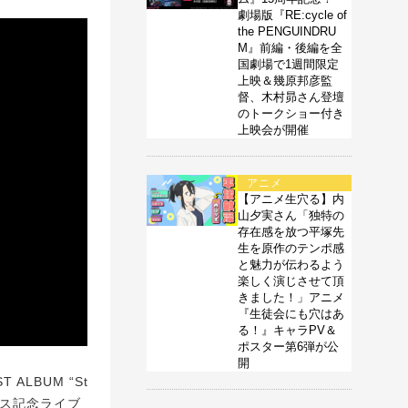
劇場版『RE:cycle of
the PENGUINDRU
M』前編・後編を全
国劇場で1週間限定
上映＆幾原邦彦監
督、木村昴さん登壇
のトークショー付き
上映会が開催
アニメ
【アニメ生穴る】内
山夕実さん「独特の
存在感を放つ平塚先
生を原作のテンポ感
と魅力が伝わるよう
楽しく演じさせて頂
きました！」アニメ
『生徒会にも穴はあ
る！』キャラPV＆
ポスター第6弾が公
開
ALBUM “St
リース記念ライブ