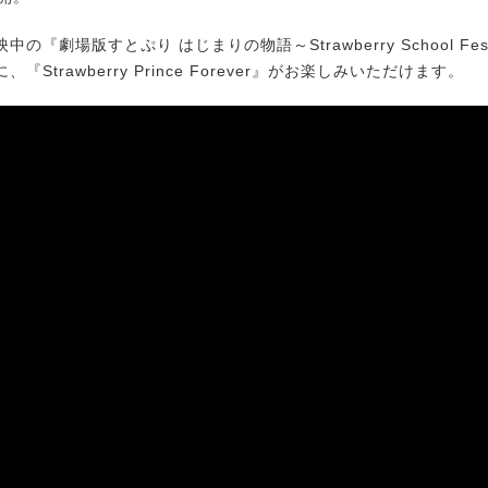
『劇場版すとぷり はじまりの物語～Strawberry School Festi
『Strawberry Prince Forever』がお楽しみいただけます。