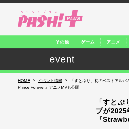
その他
ゲーム
アニメ
event
>
>
HOME
イベント情報
「すとぷり」初のベストアルバムリ
Prince Forever』アニメMVも公開
「すとぷ
ブが20
『Strawb