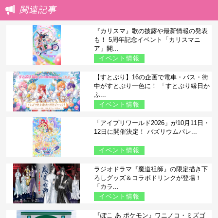
関連記事
『カリスマ』歌の披露や最新情報の発表
も！ 5周年記念イベント「カリスマニ
ア」開...
イベント情報
【すとぷり】16の企画で電車・バス・街
中がすとぷり一色に！ 「すとぷり縁日か
ふ...
イベント情報
「アイプリワールド2026」が10月11日・
12日に開催決定！ バズリウムパレ...
イベント情報
ラジオドラマ『魔道祖師』の限定描き下
ろしグッズ＆コラボドリンクが登場！
「カラ...
イベント情報
『ぽこ あ ポケモン』ワニノコ・ミズゴ