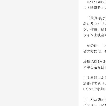
HoYoFai
ット映影祭』
「天月‐あまつ
名に及ぶクリ
グ、作曲、録
ライン上映会
その他、「H
者の方には、数
場所:AKIBA 
※申し込みは日
※本番組にあ
次創作であり
Fairにご
※「PlayS
インメントの