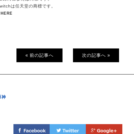
o Switchは任天堂の商標です。
PHERE
« 前の記事へ
次の記事へ »
原神