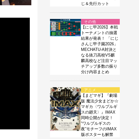
じ＆先行カット
その他
【にじ甲2026】本戦
トーナメントの抽選
結果が発表！ 「にじ
さんじ甲子園2026」
MECHATU-A対決と
なる抜刀高校VS麒
麟高校など注目マッ
チアップ多数の振り
分け内容まとめ
アニメ
【まどマギ】『劇場
版 魔法少女まどか☆
マギカ〈ワルプルギ
スの廻天〉』IMAX
同時公開が決定！
“ワルプルギスの
夜”モチーフのIMAX
版ポスターも解禁