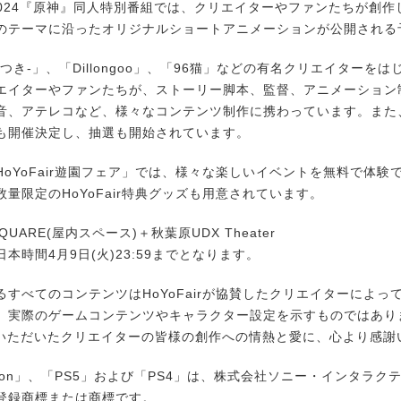
r2024『原神』同人特別番組では、クリエイターやファンたちが創
のテーマに沿ったオリジナルショートアニメーションが公開される
き‐」、「Dillongoo」、「96猫」などの有名クリエイターを
エイターやファンたちが、ストーリー脚本、監督、アニメーション
音、アテレコなど、様々なコンテンツ制作に携わっています。また
も開催決定し、抽選も開始されています。
oYoFair遊園フェア」では、様々な楽しいイベントを無料で体験
量限定のHoYoFair特典グッズも用意されています。
SQUARE(屋内スペース)＋秋葉原UDX Theater
本時間4月9日(火)23:59までとなります。
るすべてのコンテンツはHoYoFairが協賛したクリエイターによっ
、実際のゲームコンテンツやキャラクター設定を示すものではありま
参加いただいたクリエイターの皆様の創作への情熱と愛に、心より感謝
tation」、「PS5」および「PS4」は、株式会社ソニー・インタラ
登録商標または商標です。