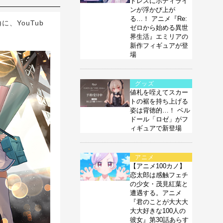
ドレスにボディライ
ンが浮かび上が
る…！ アニメ『Re:
)に、YouTub
ゼロから始める異世
界生活』エミリアの
新作フィギュアが登
場
グッズ
値札を咥えてスカー
トの裾を持ち上げる
姿は背徳的…！ ベル
ドール「ロゼ」がフ
ィギュアで新登場
アニメ
【アニメ100カノ】
恋太郎は感触フェチ
の少女・茂見紅葉と
遭遇する。アニメ
『君のことが大大大
大大好きな100人の
彼女』第30話あらす