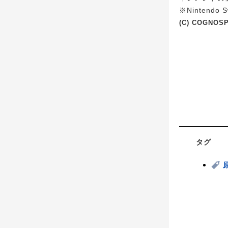
※Nintend
(C) COGNOS
タグ