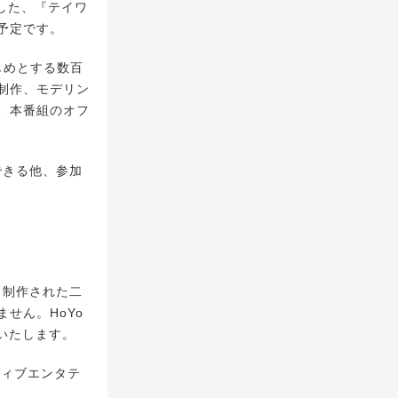
作した、『テイワ
予定です。
はじめとする数百
制作、モデリン
、本番組のオフ
できる他、参加
て制作された二
せん。HoYo
いたします。
クティブエンタテ