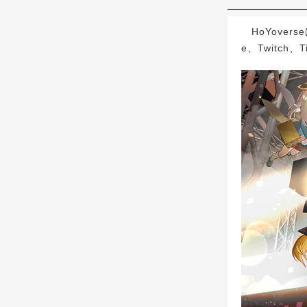
HoYovers
e、Twitch