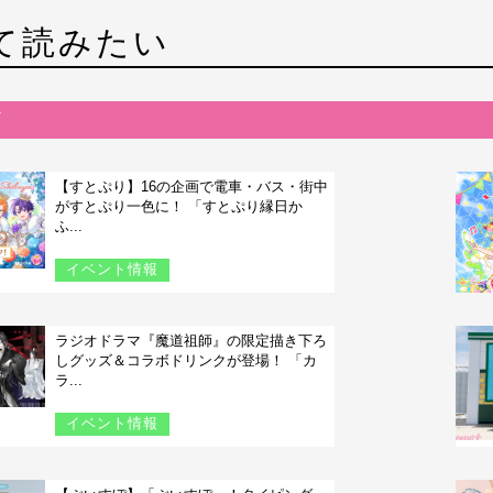
て読みたい
【すとぷり】16の企画で電車・バス・街中
がすとぷり一色に！ 「すとぷり縁日か
ふ...
イベント情報
ラジオドラマ『魔道祖師』の限定描き下ろ
しグッズ＆コラボドリンクが登場！ 「カ
ラ...
イベント情報