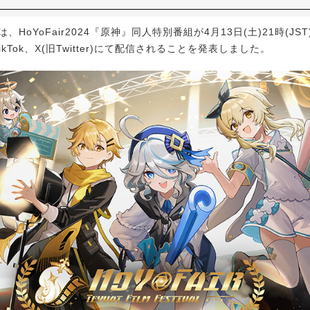
eは、HoYoFair2024『原神』同人特別番組が4月13日(土)21時(JST
、TikTok、X(旧Twitter)にて配信されることを発表しました。