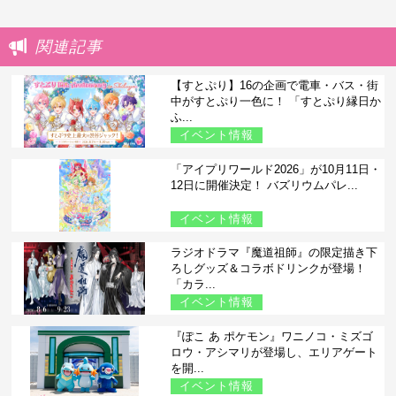
関連記事
【すとぷり】16の企画で電車・バス・街
中がすとぷり一色に！ 「すとぷり縁日か
ふ...
イベント情報
「アイプリワールド2026」が10月11日・
12日に開催決定！ バズリウムパレ...
イベント情報
ラジオドラマ『魔道祖師』の限定描き下
ろしグッズ＆コラボドリンクが登場！
「カラ...
イベント情報
『ぽこ あ ポケモン』ワニノコ・ミズゴ
ロウ・アシマリが登場し、エリアゲート
を開...
イベント情報