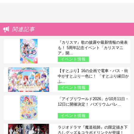
関連記事
『カリスマ』歌の披露や最新情報の発表
も！ 5周年記念イベント「カリスマニ
ア」開...
イベント情報
【すとぷり】16の企画で電車・バス・街
中がすとぷり一色に！ 「すとぷり縁日か
ふ...
イベント情報
「アイプリワールド2026」が10月11日・
12日に開催決定！ バズリウムパレ...
イベント情報
ラジオドラマ『魔道祖師』の限定描き下
ろしグッズ＆コラボドリンクが登場！