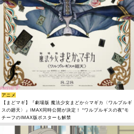
アニメ
【まどマギ】『劇場版 魔法少女まどか☆マギカ〈ワルプルギ
スの廻天〉』IMAX同時公開が決定！ “ワルプルギスの夜”モ
チーフのIMAX版ポスターも解禁