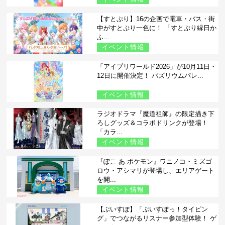
【すとぷり】16の企画で電車・バス・街
中がすとぷり一色に！ 「すとぷり縁日か
ふ...
イベント情報
「アイプリワールド2026」が10月11日・
12日に開催決定！ バズリウムパレ...
イベント情報
ラジオドラマ『魔道祖師』の限定描き下
ろしグッズ＆コラボドリンクが登場！
「カラ...
イベント情報
『ぽこ あ ポケモン』ワニノコ・ミズゴ
ロウ・アシマリが登場し、エリアゲート
を開...
イベント情報
【ぶいすぽ】「ぶいすぽっ！タイピン
グ」でつながるリスナー参加型体験！ ゲ