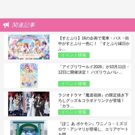
関連記事
【すとぷり】16の企画で電車・バス・街
中がすとぷり一色に！ 「すとぷり縁日か
ふ...
イベント情報
「アイプリワールド2026」が10月11日・
12日に開催決定！ バズリウムパレ...
イベント情報
ラジオドラマ『魔道祖師』の限定描き下
ろしグッズ＆コラボドリンクが登場！
「カラ...
イベント情報
『ぽこ あ ポケモン』ワニノコ・ミズゴ
ロウ・アシマリが登場し、エリアゲート
を開...