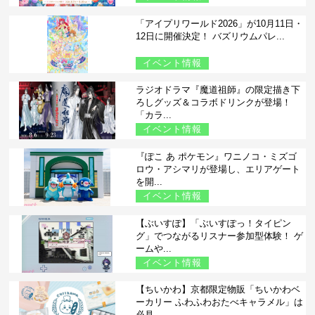
「アイプリワールド2026」が10月11日・
12日に開催決定！ バズリウムパレ...
イベント情報
ラジオドラマ『魔道祖師』の限定描き下
ろしグッズ＆コラボドリンクが登場！
「カラ...
イベント情報
『ぽこ あ ポケモン』ワニノコ・ミズゴ
ロウ・アシマリが登場し、エリアゲート
を開...
イベント情報
【ぶいすぽ】「ぶいすぽっ！タイピン
グ」でつながるリスナー参加型体験！ ゲ
ームや...
イベント情報
【ちいかわ】京都限定物販「ちいかわベ
ーカリー ふわふわおたべキャラメル」は
必見...