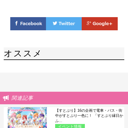
オススメ
関連記事
【すとぷり】16の企画で電車・バス・街
中がすとぷり一色に！ 「すとぷり縁日か
ふ...
イベント情報