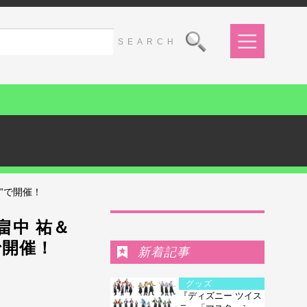
”で開催！
Ranking
畠中 祐＆
で開催！
新着記事
グッズ
『ディズニー ツイス