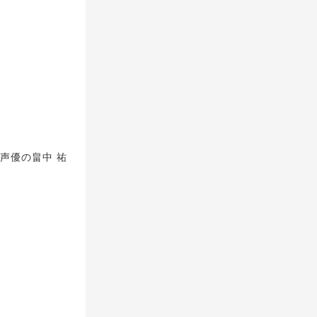
声優の畠中 祐