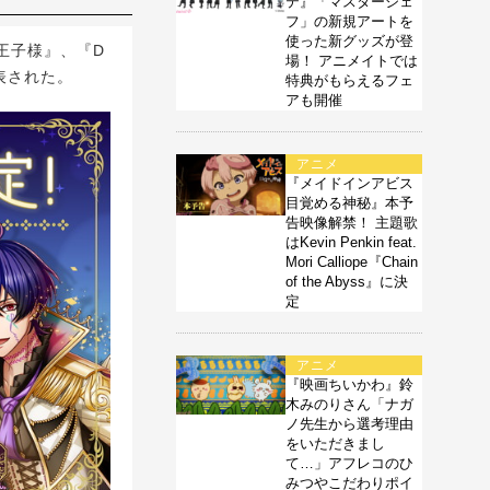
テ』「マスターシェ
フ」の新規アートを
使った新グッズが登
王子様』、『D
場！ アニメイトでは
表された。
特典がもらえるフェ
アも開催
アニメ
『メイドインアビス
目覚める神秘』本予
告映像解禁！ 主題歌
はKevin Penkin feat.
Mori Calliope『Chain
of the Abyss』に決
定
アニメ
『映画ちいかわ』鈴
木みのりさん「ナガ
ノ先生から選考理由
をいただきまし
て…」アフレコのひ
みつやこだわりポイ