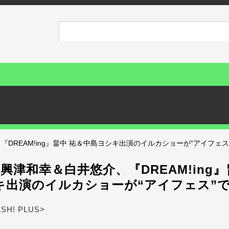
『DREAM!ing』畠中 祐＆中島ヨシキ出演のイルカショーが“アイフェス
』興津和幸＆白井悠介、『DREAM!ing』
キ出演のイルカショーが“アイフェス”
ASH! PLUS>