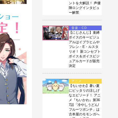
ントを大解説！ 声優
陣ロングインタビュ
ー解禁
音楽・CD
【にじさんじ】束縛
ボイスのキービジュ
アルはイブラヒムや
フレン・E・ルスタ
リオ！ 新コンセプト
ボイス＆ボイスビジ
ュアルカードが販売
決定
アニメ
【ちいかわ】暑い夏
にピッタリの涼しげ
なエピソード！ アニ
メ『ちいかわ』第36
7話「冷やしうどん/
フルーツポンチ」は
古本屋のモモンガへ