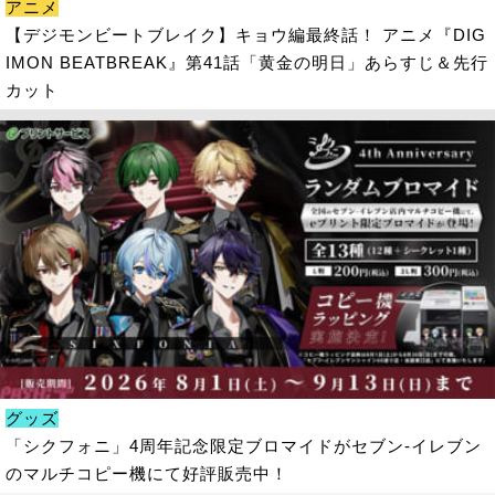
アニメ
【デジモンビートブレイク】キョウ編最終話！ アニメ『DIG
IMON BEATBREAK』第41話「黄金の明日」あらすじ＆先行
カット
グッズ
「シクフォニ」4周年記念限定ブロマイドがセブン‐イレブン
のマルチコピー機にて好評販売中！