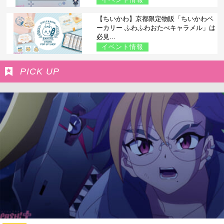
【ちいかわ】京都限定物販「ちいかわベ
ーカリー ふわふわおたべキャラメル」は
必見...
イベント情報
PICK UP