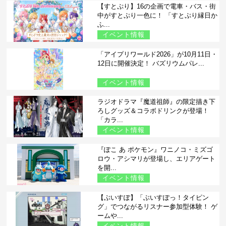
【すとぷり】16の企画で電車・バス・街
中がすとぷり一色に！ 「すとぷり縁日か
ふ...
イベント情報
「アイプリワールド2026」が10月11日・
12日に開催決定！ バズリウムパレ...
イベント情報
ラジオドラマ『魔道祖師』の限定描き下
ろしグッズ＆コラボドリンクが登場！
「カラ...
イベント情報
『ぽこ あ ポケモン』ワニノコ・ミズゴ
ロウ・アシマリが登場し、エリアゲート
を開...
イベント情報
【ぶいすぽ】「ぶいすぽっ！タイピン
グ」でつながるリスナー参加型体験！ ゲ
ームや...
イベント情報